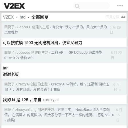
V2EX
htd
全部回复
回复总数
44
›
›
回复了 SilenceLL 创建的主题
有没有个头小一点的，风力大一点的
6 月 29
›
日
风扇推荐
可以搜航模 1503 无刷电机风扇，便宜又暴力
回复了 rocododd 创建的主题
二狗 API｜ GPT/Claude 纯血模型
6 月 22
›
日
0.1x~0.2x 低价 API
tan
谢谢老板
回复了 XProxyAi 创建的主题
XProxy.Ai 中转站，给 V 送福利 回帖送
6 月
›
16 日
15 刀，没有订阅，没有套路 1:1 充值
我的 id 是 125 ，来自
xproxy.ai
回复了 zhouyanliang 创建的主题
时隔半年， NocoBase 收入再次翻
6 月
›
15
倍。 在满屏 AI 的氛围中，跟大家分享一下不太一样的经历。 [感谢 V2EX
日
+ 抽奖]