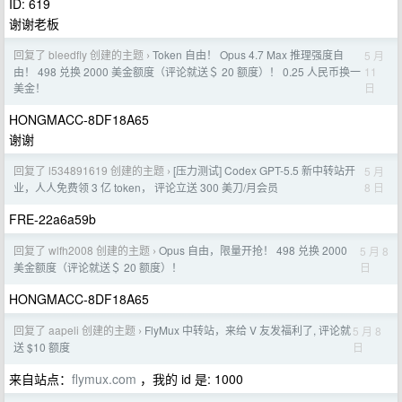
ID: 619
谢谢老板
回复了 bleedfly 创建的主题
Token 自由！ Opus 4.7 Max 推理强度自
5 月
›
11
由！ 498 兑换 2000 美金额度（评论就送＄ 20 额度）！ 0.25 人民币换一
日
美金！
HONGMACC-8DF18A65
谢谢
回复了 l534891619 创建的主题
[压力测试] Codex GPT-5.5 新中转站开
5 月
›
8 日
业，人人免费领 3 亿 token， 评论立送 300 美刀/月会员
FRE-22a6a59b
回复了 wlfh2008 创建的主题
Opus 自由，限量开抢！ 498 兑换 2000
5 月 8
›
日
美金额度（评论就送＄ 20 额度）！
HONGMACC-8DF18A65
回复了 aapeli 创建的主题
FlyMux 中转站，来给 V 友发福利了, 评论就
5 月 8
›
日
送 $10 额度
来自站点：
flymux.com
，我的 id 是: 1000