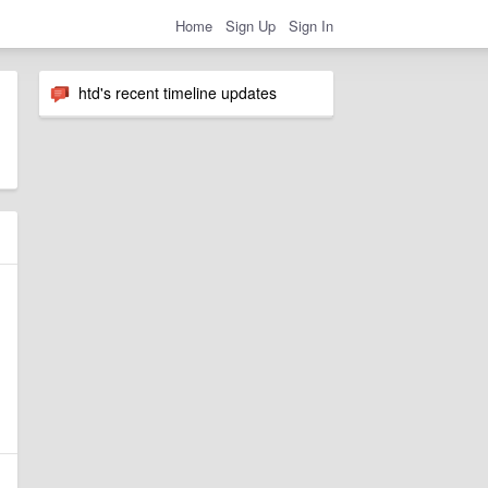
Home
Sign Up
Sign In
htd's recent timeline updates