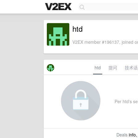
htd
V2EX member #196137, joined on
htd
提问
技术话
Per htd's set
Deals
info,