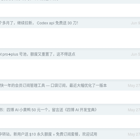
月了，继续拉新， Codex api 免费送 30 刀！
Jun 
] gpt pro➕plus 号池，额度又重置了，这不得送点
Jun 
护了快一年的会员订阅管理工具 — 口袋订阅，最近大幅优化了一版本
May 2
：四博 AI 小黄鸭 50 元一个，留言送《四博 AI 开发宝典》
May 2
I 中转站，新用户送 $10 永久额度 + 免费订阅套餐，欢迎试用
May 2