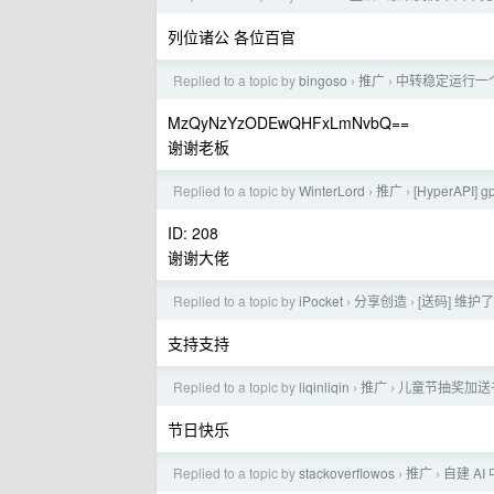
列位诸公 各位百官
Replied to a topic by
bingoso
推广
中转稳定运行一个多
›
›
MzQyNzYzODEwQHFxLmNvbQ==
谢谢老板
Replied to a topic by
WinterLord
推广
[HyperAPI
›
›
ID: 208
谢谢大佬
Replied to a topic by
iPocket
分享创造
[送码] 维
›
›
支持支持
Replied to a topic by
liqinliqin
推广
儿童节抽奖加送书
›
›
节日快乐
Replied to a topic by
stackoverflowos
推广
自建 A
›
›