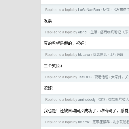
Replied to a topic by
LaGeNanRen
反馈
《发布这个
›
›
发票
Replied to a topic by
efcndi
生活
癌后临终笔记（序 
›
›
真的希望是假的，祝好！
Replied to a topic by
hkiJava
优惠信息
工行速度
›
›
三个笑脸:(
Replied to a topic by
TestOPS
职场话题
大家好，关
›
›
祝好！
Replied to a topic by
aminobody
微软
微软账号被人
›
›
我也是！还被自动同步成功了，改密码了，感觉
Replied to a topic by
bclerdx
宽带症候群
北京联通
›
›