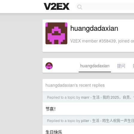
huangdadaxian
V2EX member #358439, joined on
huangdadaxian
提问
huangdadaxian's recent replies
Replied to a topic by
manr
生活
我的 2025，自
›
›
节哀！
Replied to a topic by
piller
生活
陌生人祝我一声生
›
›
生日快乐