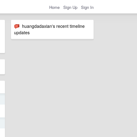
Home
Sign Up
Sign In
huangdadaxian's recent timeline
updates
5
5