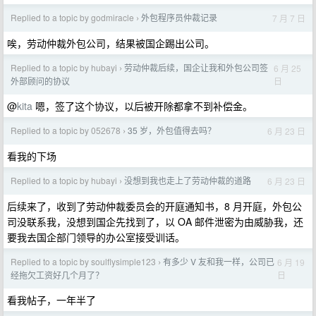
Replied to a topic by godmiracle
外包程序员仲裁记录
7 月 7 日
›
唉，劳动仲裁外包公司，结果被国企踢出公司。
Replied to a topic by hubayi
劳动仲裁后续，国企让我和外包公司签
6 月 25
›
日
外部顾问的协议
@
kita
嗯，签了这个协议，以后被开除都拿不到补偿金。
Replied to a topic by 052678
35 岁，外包值得去吗？
6 月 23 日
›
看我的下场
Replied to a topic by hubayi
没想到我也走上了劳动仲裁的道路
6 月 23 日
›
后续来了，收到了劳动仲裁委员会的开庭通知书，8 月开庭，外包公
司没联系我，没想到国企先找到了，以 OA 邮件泄密为由威胁我，还
要我去国企部门领导的办公室接受训话。
Replied to a topic by soulflysimple123
有多少 V 友和我一样，公司已
6 月 19
›
日
经拖欠工资好几个月了？
看我帖子，一年半了