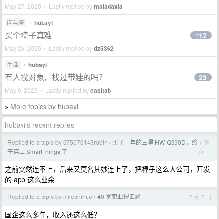
May 27, 2025 • Lastly replied by
maladaxia
问与答
•
hubayi
买个椅子真难
112
May 26, 2025 • Lastly replied by
dz5362
生活
•
hubayi
有人找对象，找过带娃的吗？
23
May 6, 2025 • Lastly replied by
easitab
More topics by hubayi
»
hubayi's recent replies
Replied to a topic by 675076143robin
买了一年的三星 HW-Q990D，终
1 天
›
前
于连上 SmartThings 了
之前突然连不上，后来又莫名其妙连上了，把棒子这么大公司，开发
的 app 这么业余
Replied to a topic by milesnihao
40 岁职业得困惑
7 月 7 日
›
国企这么多年，收入还这么低？