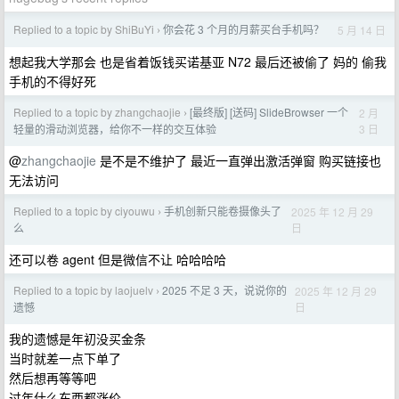
Replied to a topic by ShiBuYi
你会花 3 个月的月薪买台手机吗？
5 月 14 日
›
想起我大学那会 也是省着饭钱买诺基亚 N72 最后还被偷了 妈的 偷我
手机的不得好死
Replied to a topic by zhangchaojie
[最终版] [送码] SlideBrowser 一个
2 月
›
3 日
轻量的滑动浏览器，给你不一样的交互体验
@
zhangchaojie
是不是不维护了 最近一直弹出激活弹窗 购买链接也
无法访问
Replied to a topic by ciyouwu
手机创新只能卷摄像头了
2025 年 12 月 29
›
日
么
还可以卷 agent 但是微信不让 哈哈哈哈
Replied to a topic by laojuelv
2025 不足 3 天，说说你的
2025 年 12 月 29
›
日
遗憾
我的遗憾是年初没买金条
当时就差一点下单了
然后想再等等吧
过年什么东西都涨价