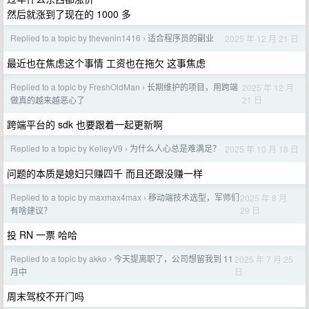
然后就涨到了现在的 1000 多
Replied to a topic by thevenin1416
适合程序员的副业
2025 年 12 月 21 日
›
最近也在焦虑这个事情 工资也在拖欠 这事焦虑
Replied to a topic by FreshOldMan
长期维护的项目，用跨端
2025 年 12 月
›
21 日
做真的越来越恶心了
跨端平台的 sdk 也要跟着一起更新啊
Replied to a topic by KelleyV9
为什么人心总是难满足？
2025 年 10 月 18 日
›
问题的本质是媳妇只赚四千 而且还跟没赚一样
Replied to a topic by maxmax4max
移动端技术选型，军师们
2025 年 8 月
›
29 日
有啥建议？
投 RN 一票 哈哈
Replied to a topic by akko
今天提离职了，公司想留我到 11
2025 年 7 月 25
›
日
月中
周末驾校不开门吗