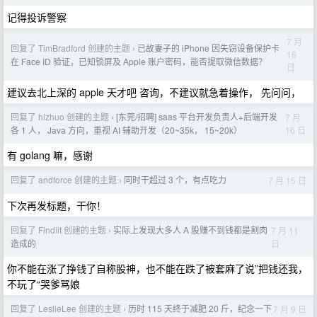
记得投诉警察
7 月
回复了 TimBradford 创建的主题
已故妻子的 iPhone 因失窃设备保护卡
›
16
在 Face ID 验证，已知锁屏及 Apple 账户密码，能否提取微信数据？
日
建议去北上深的 apple 天才吧 咨询，不建议就急着操作， 先问问，
回复了 hlzhuo 创建的主题
[东莞/招聘] saas 平台开发负责人+后端开发
7 月
›
16 日
各 1 人， Java 方向，重视 AI 辅助开发（20~35k， 15~20k）
有 golang 嘛，感谢
回复了 andforce 创建的主题
同时干超过 3 个，有点吃力
7 月 15 日
›
下次再发标题，干你！
回复了 Findiit 创建的主题
实际上发现大多人 A 股赚不到钱都是割肉
7 月 11
›
日
造成的
你不能在涨了挣钱了自称股神，也不能在跌了被套麻了说”把钱还我，
不玩了“哭爹骂娘
回复了 LeslieLee 创建的主题
历时 115 天终于减肥 20 斤，纪念一下
7 月 9 日
›