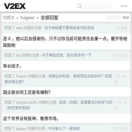
V2EX
huigeer
全部回复
回复总数
800
›
›
回复了 wtcs 创建的主题
关于妹妹要不要继续读书的咨询
5 天前
›
选 2 ，她以后会感谢你，只不过你当前可能责任会重一点，要开导她
鼓励她
回复了 sty 创建的主题
关于事故定责，请大家评判一下
7 月 25 日
›
草台班子，
回复了 Fluyod 创建的主题
有国企的机会，继续苟在目前的中厂还是
7 月 19
›
日
跳去国企呢？
国企是合同工还是有编制？
回复了 QingXuJiaZhi 创建的主题
投资（炒股）是需要花时间学习的
7 月 19
›
日
（附巴菲特案例）
这个世界没有股神，敬畏市场，
回复了 pigspy 创建的主题
今天狠斗了一波狗奴
7 月 18 日
›