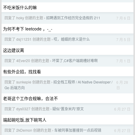
不吃米饭什么的嘛
回复了 hoky 创建的主题
招聘遇到工作经历完全造假的 211
7 月 6 日
›
为何不考下 leetcode ，-_-
回复了 dsj11231 创建的主题
哎，婚姻的意义是什么
7 月 5 日
›
这边建议离
回复了 4Ever20 创建的主题
坏菜了,C#客户端跳槽好难啊
7 月 1 日
›
有些外企招，找找看
回复了 sunkepie 创建的主题
招全栈工程师 / AI Native Developer /
6 月 28
›
日
Go 后端方向
老哥这个工作合规嘛，合法不
回复了 dys0327 创建的主题
疑似“置身米内”原文
6 月 27 日
›
端起碗吃饭,放下碗骂人
回复了 2kDemon 创建的主题
车被同事加塞撞到一点后视镜
6 月 27 日
›