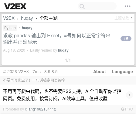
V2EX
huqay
全部主题
主题总数
1
›
›
Python
•
huqay
求教 pandas 输出到 Excel，=号如何以正常字符串
15
输出并正确显示
Aug 18, 2020 • Lastly replied by
huqay
1/1
© 2026 V2EX · 7ms · 3.9.8.5
About
·
Language
不要再写爬虫了！一句话搞定网页监控
不用再写爬虫代码，也不需要RSS支持，AI全自动帮你监控
›
网页。免费使用，按需订阅。AI效率工具，值得收藏
Promoted by
xjiang1982154112
PRO