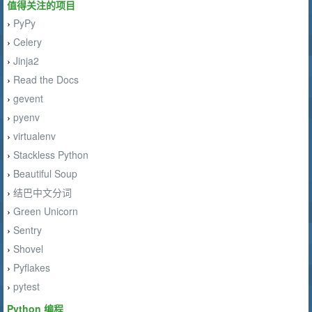
值得关注的项目
PyPy
›
Celery
›
Jinja2
›
Read the Docs
›
gevent
›
pyenv
›
virtualenv
›
Stackless Python
›
Beautiful Soup
›
结巴中文分词
›
Green Unicorn
›
Sentry
›
Shovel
›
Pyflakes
›
pytest
›
Python 编程