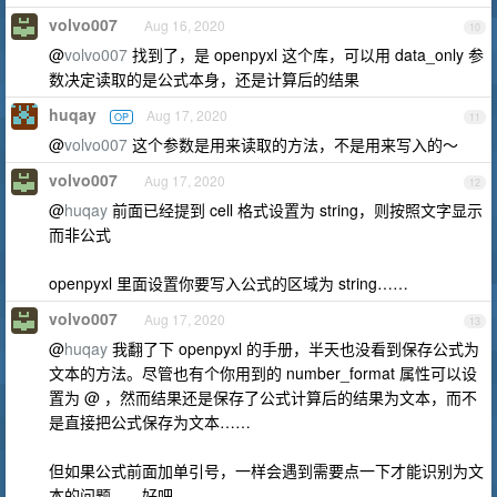
volvo007
Aug 16, 2020
10
@
volvo007
找到了，是 openpyxl 这个库，可以用 data_only 参
数决定读取的是公式本身，还是计算后的结果
huqay
Aug 17, 2020
OP
11
@
volvo007
这个参数是用来读取的方法，不是用来写入的～
volvo007
Aug 17, 2020
12
@
huqay
前面已经提到 cell 格式设置为 string，则按照文字显示
而非公式
openpyxl 里面设置你要写入公式的区域为 string……
volvo007
Aug 17, 2020
13
@
huqay
我翻了下 openpyxl 的手册，半天也没看到保存公式为
文本的方法。尽管也有个你用到的 number_format 属性可以设
置为 @ ，然而结果还是保存了公式计算后的结果为文本，而不
是直接把公式保存为文本……
但如果公式前面加单引号，一样会遇到需要点一下才能识别为文
本的问题……好吧……