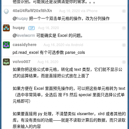
他会识别。可能我还是没搞清楚你的需求。。。
40aU4RaW20xf8hXn
Aug 16, 2020 via iPhone
6
@
huqay
把一个一个双击单元格的操作，改为分列操作
huqay
Aug 16, 2020
OP
7
@
levelworm
可能确实是 Excel 的问题。
cassidyhere
Aug 16, 2020 via Android
8
pd.read_excel 有个可选参数 parse_cols
volvo007
Aug 16, 2020
9
如果你把这些公式单元格，转化成 text 类型，它们就不显示公
式的运算结果，而是直接把公式放在上面了
如果方便在 Excel 里面预先操作的，可以把这些单元格转为 text
（选中非常简单，全选后 按 F5 然后 special 里面只选择公式单
元格即可）
如果要直接用 py 处理，不清楚类似 xlsxwriter，xlrd 或者其他的
库，有没有类似的功能——就是不读取计算后的数据，而只读取
原来输入的内容