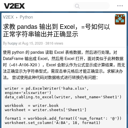
V2EX
Python
›
求教 pandas 输出到 Excel，=号如何以
正常字符串输出并正确显示
By
huqay
at Aug 15, 2020 · 3816 views
使用 python 的 pandas 读取 Excel 表格数据，然后进行处理。对
DataFrame 输出成 Excel，然后用 Excel 打开，面对类似于此种数据
时（=61-A106-X20 ），Excel 会默认作为公式显示成计算结果，而无
法正确显示为字符串型式，需双击单元格后才能正确显示。求解决办
法。 尝试使用此种代码对数据格式进行转换仍有问题：
writer = pd.ExcelWriter('haha.xlsx', 
engine='xlsxwriter')

data_cabling.to_excel(writer, sheet_name='Sheet1')

workbook  = writer.book

worksheet = writer.sheets['Sheet1']

format1 = workbook.add_format({'num_format': '@'})

worksheet.set_column('A:BA', 18, format1)
