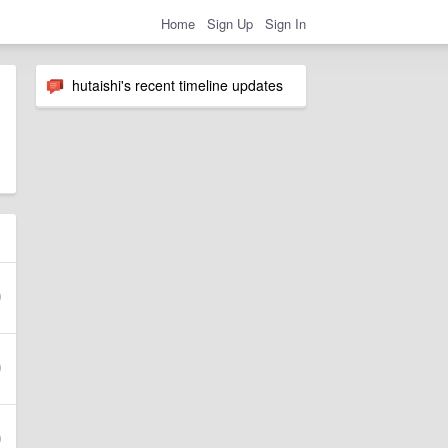
Home
Sign Up
Sign In
hutaishi's recent timeline updates