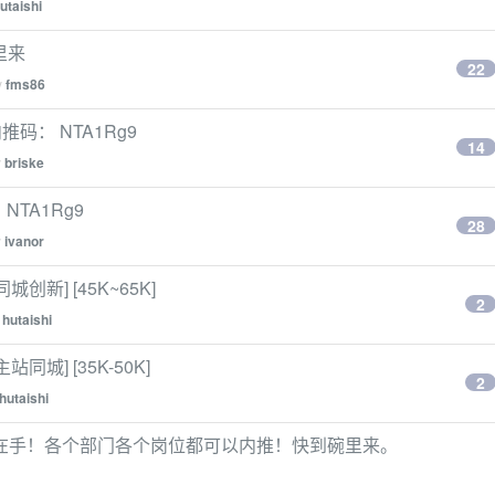
utaishi
里来
22
y
fms86
码： NTA1Rg9
14
y
briske
NTA1Rg9
28
y
ivanor
同城创新] [45K~65K]
2
y
hutaishi
站同城] [35K-50K]
2
hutaishi
在手！各个部门各个岗位都可以内推！快到碗里来。