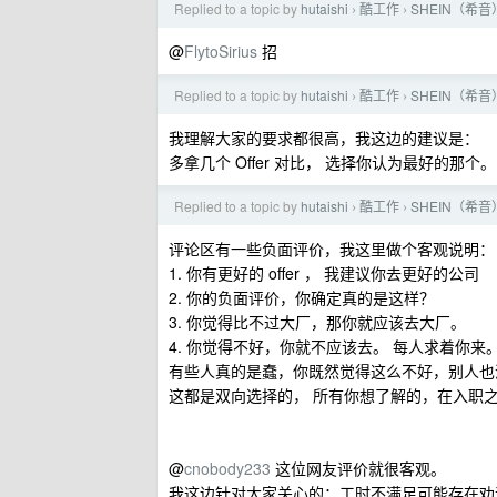
Replied to a topic by
hutaishi
酷工作
SHEIN（希
›
›
@
FlytoSirius
招
Replied to a topic by
hutaishi
酷工作
SHEIN（希
›
›
我理解大家的要求都很高，我这边的建议是：
多拿几个 Offer 对比， 选择你认为最好的那个。
Replied to a topic by
hutaishi
酷工作
SHEIN（希
›
›
评论区有一些负面评价，我这里做个客观说明：
1. 你有更好的 offer ， 我建议你去更好的公司
2. 你的负面评价，你确定真的是这样？
3. 你觉得比不过大厂，那你就应该去大厂。
4. 你觉得不好，你就不应该去。 每人求着你来
有些人真的是蠢，你既然觉得这么不好，别人也
这都是双向选择的， 所有你想了解的，在入职
@
cnobody233
这位网友评价就很客观。
我这边针对大家关心的：工时不满足可能存在劝