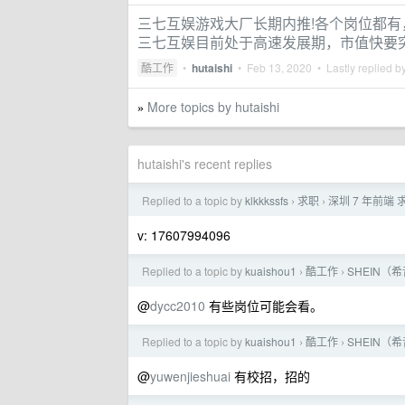
三七互娱游戏大厂长期内推!各个岗位都
三七互娱目前处于高速发展期，市值快要突破
酷工作
•
hutaishi
•
Feb 13, 2020
• Lastly replied b
More topics by hutaishi
»
hutaishi's recent replies
Replied to a topic by
klkkkssfs
求职
深圳 7 年前端 
›
›
v: 17607994096
Replied to a topic by
kuaishou1
酷工作
SHEIN（
›
›
@
dycc2010
有些岗位可能会看。
Replied to a topic by
kuaishou1
酷工作
SHEIN（
›
›
@
yuwenjieshuai
有校招，招的