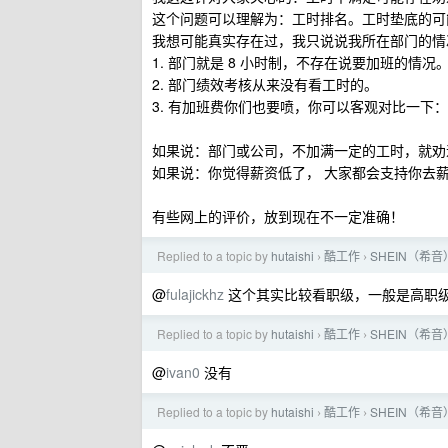
这个问题可以理解为：工时排名。工时垫底的可
我想可能真实存在过，我只说说我所在部门的情
1. 部门就是 8 小时制，不存在说要加班的情况
2. 部门绩效考核从来没有看工时的。
3. 有加班费你们也要喷，你可以客观对比一
如果说：部门或公司，不加满一定的工时，就劝
如果说：你觉得薪资低了， 大家都会支持你去
有些网上的评价，放到现在不一定准确！
Replied to a topic by
hutaishi
酷工作
SHEIN（希
›
›
@
fulajickhz
这个其实比较看职级，一般是高职
Replied to a topic by
hutaishi
酷工作
SHEIN（希
›
›
@
ivan0
没有
Replied to a topic by
hutaishi
酷工作
SHEIN（希
›
›