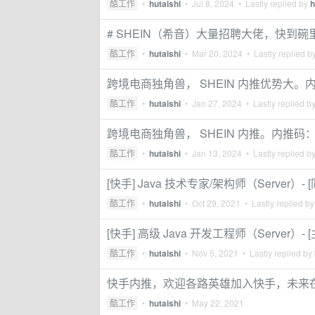
酷工作
•
hutaishi
•
Jul 8, 2024
• Lastly replied by
h
# SHEIN（希音）大量招聘大佬，快到碗
酷工作
•
hutaishi
•
Mar 20, 2024
• Lastly replied b
跨境电商独角兽， SHEIN 内推优势大。内推
酷工作
•
hutaishi
•
Jan 27, 2024
• Lastly replied b
跨境电商独角兽， SHEIN 内推。内推码： 
酷工作
•
hutaishi
•
Jan 13, 2024
• Lastly replied b
[快手] Java 技术专家/架构师（Server）- [
酷工作
•
hutaishi
•
Oct 29, 2021
• Lastly replied b
[快手] 高级 Java 开发工程师（Server）- [主
酷工作
•
hutaishi
•
Nov 5, 2021
• Lastly replied by
快手内推，欢迎各路英雄加入快手，未来
酷工作
•
hutaishi
•
May 22, 2021