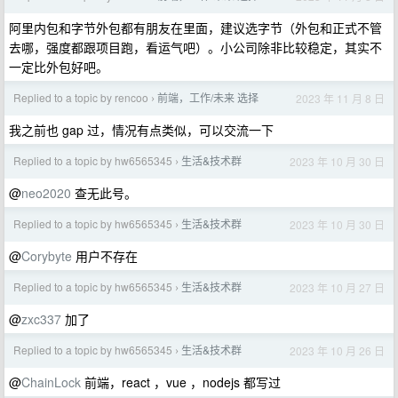
阿里内包和字节外包都有朋友在里面，建议选字节（外包和正式不管
去哪，强度都跟项目跑，看运气吧）。小公司除非比较稳定，其实不
一定比外包好吧。
Replied to a topic by rencoo
前端，工作/未来 选择
2023 年 11 月 8 日
›
我之前也 gap 过，情况有点类似，可以交流一下
Replied to a topic by hw6565345
生活&技术群
2023 年 10 月 30 日
›
@
neo2020
查无此号。
Replied to a topic by hw6565345
生活&技术群
2023 年 10 月 30 日
›
@
Corybyte
用户不存在
Replied to a topic by hw6565345
生活&技术群
2023 年 10 月 27 日
›
@
zxc337
加了
Replied to a topic by hw6565345
生活&技术群
2023 年 10 月 26 日
›
@
ChainLock
前端，react ，vue ，nodejs 都写过