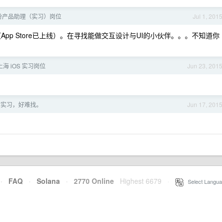
份产品助理（实习）岗位
Jul 1, 201
App Store已上线）。在寻找能做交互设计与UI的小伙伴。。。不知道你
海 iOS 实习岗位
Jun 23, 201
的实习，好难找。
Jun 17, 201
·
FAQ
·
Solana
·
2770 Online
Highest 6679
·
Select Langua