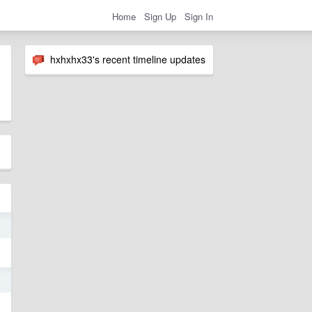
Home
Sign Up
Sign In
hxhxhx33's recent timeline updates
5
5