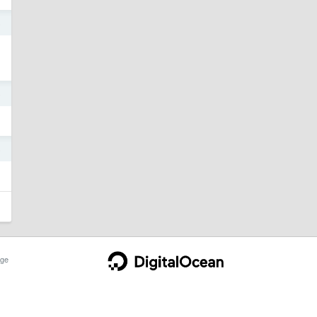
5
5
5
ge