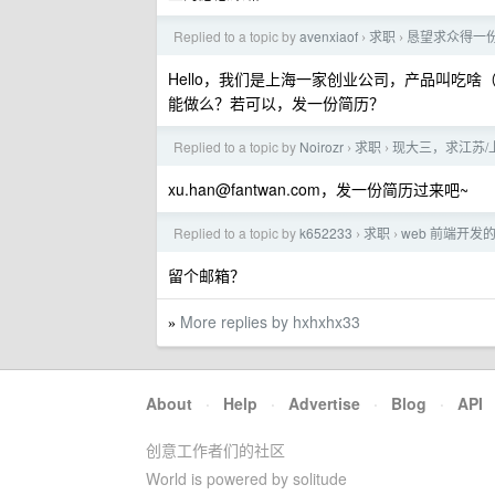
Replied to a topic by
avenxiaof
求职
恳望求众得一
›
›
Hello，我们是上海一家创业公司，产品叫吃啥（
能做么？若可以，发一份简历？
Replied to a topic by
Noirozr
求职
现大三，求江苏/上
›
›
xu.han@fantwan.com
，发一份简历过来吧~
Replied to a topic by
k652233
求职
web 前端开发
›
›
留个邮箱？
More replies by hxhxhx33
»
About
·
Help
·
Advertise
·
Blog
·
API
创意工作者们的社区
World is powered by solitude