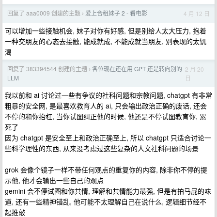
回复了 aaa0009 创建的主题
爱上合租妹子 2 - 看电影
4 月 12 日
›
可以增加一些接触机会, 妹子对你有好感, 但是别给人太大压力, 抱着
一种交朋友的心态去接触, 能成就成, 不能成就当朋友, 别表现的太饥
渴
回复了 383394544 创建的主题
各位现在还在用 GPT 还是转向别的
2 月 20
›
日
LLM
我以前和 ai 讨论过一些有争议的社科问题和宗教问题, chatgpt 有非常
粗暴的安全网, 是最喜欢教育人的 ai, 只会输出政治正确的废话, 还会
不停的和你抬杠, 当你试图纠正他的时候, 他还是不停试图教育你, 累
死了
因为 chatgpt 是安全至上和政治正确至上, 所以 chatgpt 只适合讨论一
些科学理性的东西, 从来没考虑过这些复杂的人文社科问题的场景
grok 会像个镜子一样不带任何观点的重复你的内容, 除非你不停的提
示他, 他才会输出一些自己的观点
gemini 会不停试图和你共情, 理解和共情能力最强, 但是有拍马屁的味
道, 还有一些精神错乱, 他可能不太理解自己在说什么, 逻辑细节经不
起推敲