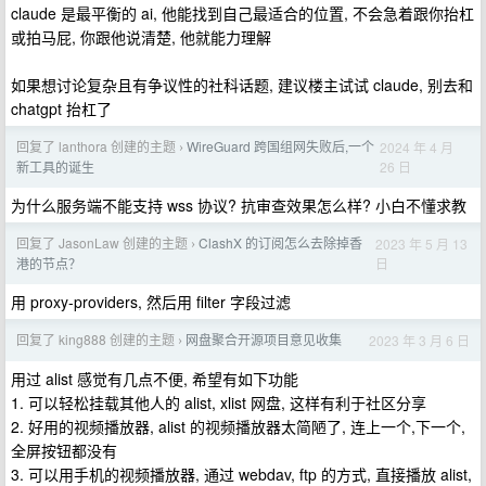
claude 是最平衡的 ai, 他能找到自己最适合的位置, 不会急着跟你抬杠
或拍马屁, 你跟他说清楚, 他就能力理解
如果想讨论复杂且有争议性的社科话题, 建议楼主试试 claude, 别去和
chatgpt 抬杠了
回复了 lanthora 创建的主题
WireGuard 跨国组网失败后,一个
2024 年 4 月
›
26 日
新工具的诞生
为什么服务端不能支持 wss 协议? 抗审查效果怎么样? 小白不懂求教
回复了 JasonLaw 创建的主题
ClashX 的订阅怎么去除掉香
2023 年 5 月 13
›
日
港的节点？
用 proxy-providers, 然后用 filter 字段过滤
回复了 king888 创建的主题
网盘聚合开源项目意见收集
2023 年 3 月 6 日
›
用过 alist 感觉有几点不便, 希望有如下功能
1. 可以轻松挂载其他人的 alist, xlist 网盘, 这样有利于社区分享
2. 好用的视频播放器, alist 的视频播放器太简陋了, 连上一个,下一个,
全屏按钮都没有
3. 可以用手机的视频播放器, 通过 webdav, ftp 的方式, 直接播放 alist,