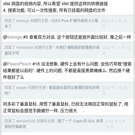
xlist 网盘的视频内容, 所以希望 xlist 提供这样的转换链接
4. 搜索功能, 可以一次性搜索, 所有已挂载的网盘的文件
回复了 sciooga 创建的主题
V2EX Plus 扩展升级到 2.0 版
2023 年 2 月 25
›
日
本了
@
sciooga
#5 查看双方对话, 这个按钮还是放外面比较好, 像之前一样
回复了 Hellostack 创建的主题
大佬们 编程真的就像搭乐高
2022 年 11 月 13
›
日
盖房子吗
@
PeacePeach
#18 没法想象, 硬件上会有什么问题, 会恰巧导致"搜索
结果都是以前的", 硬件上的问题, 不都是直接黑屏瘫痪么, 然后换个硬
件就好了么
回复了 silypie 创建的主题
垂直鼠标真的比普通的鼠标好用
2022 年 7 月 26
›
日
吗？
同多彩了垂直鼠标, 用惯了垂直鼠标, 已经无法换回正常的鼠标了, 用
正常鼠标会感觉手腕被拧一样, 压力很大
回复了 wenjie0032 创建的主题
撸了一个 Clash 的 GUI, 自带
2022 年 5 月
›
15 日
规则开箱即用