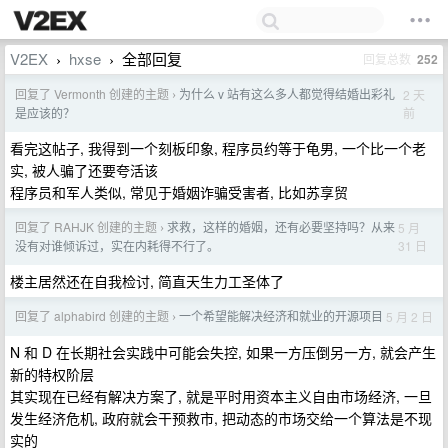
V2EX
hxse
全部回复
回复总数
252
›
›
回复了 Vermonth 创建的主题
为什么 v 站有这么多人都觉得结婚出彩礼
2 天
›
前
是应该的？
看完这帖子, 我得到一个刻板印象, 程序员约等于龟男, 一个比一个老
实, 被人骗了还要夸活该
程序员和军人类似, 常见于婚姻诈骗受害者, 比如苏享贸
回复了 RAHJK 创建的主题
求救，这样的婚姻，还有必要坚持吗？从来
5 月
›
31 日
没有对谁倾诉过，实在内耗得不行了。
楼主居然还在自我检讨, 简直天生力工圣体了
回复了 alphabird 创建的主题
一个希望能解决经济和就业的开源项目
5 月 2 日
›
N 和 D 在长期社会实践中可能会失控, 如果一方压倒另一方, 就会产生
新的特权阶层
其实现在已经有解决方案了, 就是平时用资本主义自由市场经济, 一旦
发生经济危机, 政府就会干预救市, 把动态的市场交给一个算法是不现
实的