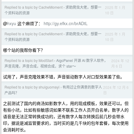
Replied to a topic by CacheMoment
求助爬虫大佬，想要一
2025 年 1 月
›
10 日
个资料站的资源
@
hxyu
这个麻烦了：
http://gy.efkx.cn/brADtL
Replied to a topic by CacheMoment
求助爬虫大佬，想要一
2025 年 1 月
›
10 日
个资料站的资源
哪个站的我帮你看下？
Replied to a topic by ModStart
AigcPanel 开源 AI 数字人软件，
2024 年 12
›
月 6 日
声音克隆，声音合成，视频合成，求个 star～
试用了，声音克隆效果不错，声音驱动数字人对口型效果差了些。
Replied to a topic by shuiguomayi
有用过让你满意的数字人
2024 年 12 月 6
›
日
产品吗？
之前测试了国内的商汤如影数字人，用的现成模板，效果还可以。但
有些小坑，比如有些敏感词如果不联系工作人员开白名单，数字人的
语音是无法正常转换成功的，还有数字人每次转换后前几秒会带水
印，据说是减监管要求的，当时买的是几千块的包年套餐，每次使用
会消耗时长。