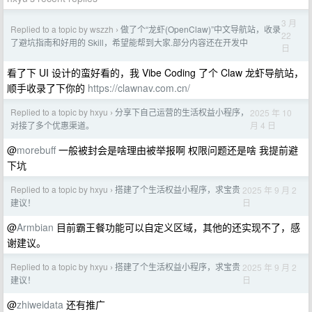
3 月
Replied to a topic by wszzh
做了个“龙虾(OpenClaw)”中文导航站，收录
›
22
了避坑指南和好用的 Skill，希望能帮到大家.部分内容还在开发中
日
看了下 UI 设计的蛮好看的，我 Vibe Coding 了个 Claw 龙虾导航站，
顺手收录了下你的
https://clawnav.com.cn/
Replied to a topic by hxyu
分享下自己运营的生活权益小程序，
2025 年 10
›
月 4 日
对接了多个优惠渠道。
@
morebuff
一般被封会是啥理由被举报啊 权限问题还是啥 我提前避
下坑
Replied to a topic by hxyu
搭建了个生活权益小程序，求宝贵
2025 年 9 月 2
›
日
建议！
@
Armbian
目前霸王餐功能可以自定义区域，其他的还实现不了，感
谢建议。
Replied to a topic by hxyu
搭建了个生活权益小程序，求宝贵
2025 年 9 月 2
›
日
建议！
@
zhiweidata
还有推广