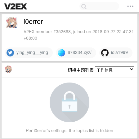
i0error
V2EX member #352668, joined on 2018-09-27 22:47:31
+08:00
ying_ying__ying
678234.xyz/
iola1999
切换主题列表
Per i0error's settings, the topics list is hidden