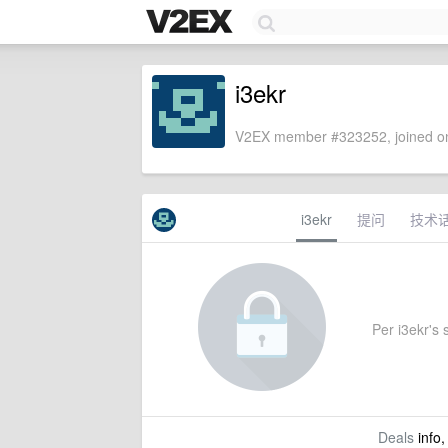
i3ekr
V2EX member #323252, joined on
i3ekr
提问
技术
Per i3ekr's s
Deals
info,