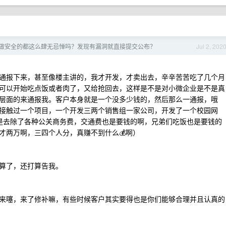
做安全的都这么肆无忌惮吗？发现有漏洞就直接提交公布？
Jul 2, 202
通报下来，甚至像楼主讲的，我才开发，才卖出去，辛辛苦苦吃了几个月
可以开始吃点饭或者肉了，又给抢回去，这样是不是对小微企业是不是真
层面的来通报我。客户本身就是一个没多少钱的，然后那么一通报，哦
接触过一个项目，一个开发三两个销售组一家公司，开发了一个校园网
使是去除了各种公关商务费，交通费也是要钱的啊，兄弟们吃饭也是要钱的
才两万啊，三四个人分，真赚不到什么💰啊）
算了，还打算告我。
来噻，来了修补嘛，有些时候客户其实要得也是你们能够合理并且认真的