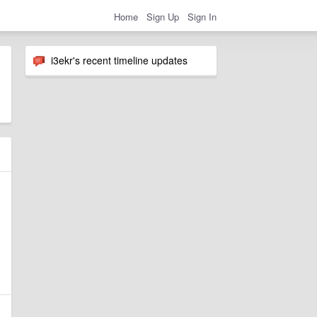
Home
Sign Up
Sign In
i3ekr's recent timeline updates