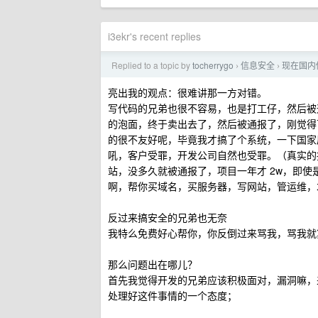
i3ekr's recent replies
Replied to a topic by
tocherrygo
信息安全
现在国内
›
›
亮出我的观点：很难讲那一方对错。
写代码的兄弟也很不容易，也是打工仔，然后被
的泡面，终于卖出去了，然后被通报了，刚觉得
的很不友好呢，毕竟我才搞了个系统，一下国家
吼，客户受罪，开发公司自然也受罪。（真实的
站，没多久就被通报了，项目一年才 2w，即
啊，帮你买域名，买服务器，写网站，管运维，
反过来搞安全的兄弟也无奈
我特么免费好心帮你，你反倒过来骂我，骂我就
那么问题出在哪儿？
首先我觉得开发的兄弟应该积极面对，漏洞嘛，
处理好这件事情的一个态度；