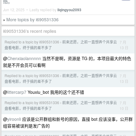
络。
Jun 12, 2025 • Lastly replied by
liqingyou2093
More topics by i690531336
»
i690531336's recent replies
Replied to a topic by i690531336
前来还愿，之前一直想弄个共享云
7 月
›
13 日
盘看电影，终于搞的差不多了
@
Chenxiaolannnnn
当然不是啊，资源是 TG 的，本项目最大的特色
就是不开会员可以看啊
Replied to a topic by i690531336
前来还愿，之前一直想弄个共享云
7 月
›
13 日
盘看电影，终于搞的差不多了
@
littercarp7
Youxiu_bot 我用的这个还不错
Replied to a topic by i690531336
前来还愿，之前一直想弄个共享云
7 月
›
10 日
盘看电影，终于搞的差不多了
@
yiroonli
应该是公开群组和新号的原因，直接 bot 应该没事，公开群
组容易被误判是发广告的