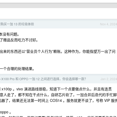
店购买一加 13 的垃圾体验
Nov 4, 202
径本没有问题。
送了赠品反而吃力不讨好。
出来的东西还以“营业员个人行为”赖账。这种作为，你能指望万一出了问
到一个合理的处理结果。
vo X100 Pro 和 OPPO 一加 12 之间进行选择，你会选择哪一款？
Jan 2, 202
0p 用到 x100p 。vivo 演进路线很稳，知道下一个点要做点什么，并且有连贯
布后生意人走了，都不知在干点什么，自研芯片砍了，一加合并后迭代的手忙脚
的机器了，结果还无法第一时间上 COS14 。服务就更不谈了，号称 VIP 服
ppo 。