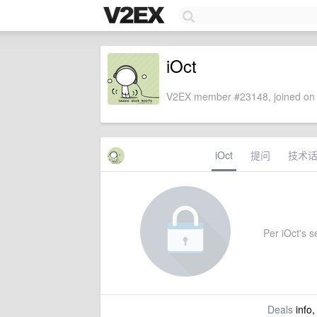
iOct
V2EX member #23148, joined on 
iOct
提问
技术
Per iOct's se
Deals
info,