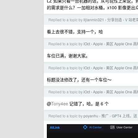
LZ 如果只看一台机器的话，从可玩性上来说，肯
的需求是什么？一加相对水桶，x100 影像更出
Replied to a topic by
lijianmin321
分享创造
V 站老
›
›
看上去很不错，支持一个，哈
Replied to a topic by
iOct
Apple
美区 Apple On
›
›
车位已满，谢谢大家。
Replied to a topic by
iOct
Apple
美区 Apple On
›
›
标题没法修改了，还有一个车位～
Replied to a topic by
iOct
Apple
美区 Apple On
›
›
@
Tony4ee
记错了，哈。是 6 个
Replied to a topic by
poyanhu
推广
GPT4 上线，送 
›
›