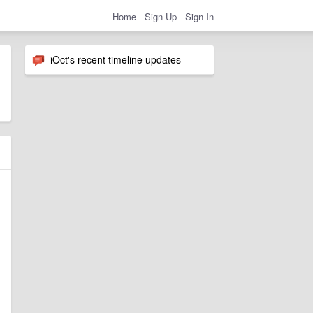
Home
Sign Up
Sign In
iOct's recent timeline updates