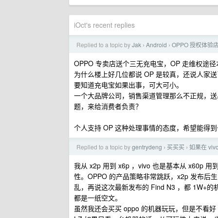
iOct's recent replies
Replied to a topic by
Jak
Android
OPPO 授权体验
›
›
OPPO 专卖店送个三无充电宝，OP 走维权途
为什么楼上好几位都说 OP 是较真，还说人家
要知道充电宝如果出事，可大可小。
一个大品牌公司，销售渠道管理那么不正规，送
题，来给消费者负责？
个人支持 OP 这种处理事情的态度，希望能得
Replied to a topic by
gentrydeng
买买买
如果在 vi
›
›
我从 x2p 用到 x6p ，vivo 也是基本从 x6
性。OPPO 的产品策略非常跳跃，x2p 发
乱，再说这次最新发布的 Find N3 ，都 1W+
都是一纸空文。
虽然我还会买买 oppo 的机器玩玩，但是不看好 o