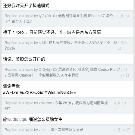
还好我昨天开了极速模式
Replied to a topic by lyf340010
最近刷到苹果手机 iPhone 17 降价
5 月 19
›
日
了？适合入手么？
换了 17pro ，目前感觉还好，唯一缺点是京东方屏幕
Replied to a topic by sddi
这几天的美股，是不是让大家萌发了不上班
5 月 9
›
日
的念头
话说，美股怎么开户的
Replied to a topic by 312ybj
💥 [最高领 $10 测试金] 纯血 Codex Pro 池
4 月
›
21 日
+ 高智商 Claude！一个越用越稳的 API 中转站
谢谢老板
aWFtZmVuZ2VzQGdtYWlsLmNvbQ==
Replied to a topic by zdxslwy
今年 28 岁，我应该为婚姻而焦虑
4 月 10
›
日
吗？
@
wudiqiuqiu
细说怎么接触女生
Replied to a topic by zisen
第三次相亲复盘记录
3 月 24 日
›