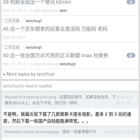
28 包邮全国出一个斐讯 k2mini
4
Nov 22, 2017 • Lastly replied by
won
二手交易
•
iamzhuyi
45 出一个京东晒单的玩客云激活码 万能码 老码
Nov 20, 2017
二手交易
•
iamzhuyi
50 出一张全国万达可用的正义联盟 imax 兑换券
5
Nov 19, 2017 • Lastly replied by
iamzhuyi
More topics by iamzhuyi
»
iamzhuyi's recent replies
Replied to a topic by johncang
迅雷现在很坏，如果没有会员，下
2019 年 2
›
月 27 日
载到 80%以上，永远下不完。你们也一样吗
不是啊，我最近就下载了几部奥斯卡提名电影，基本 2 到 3 兆的速
度，然后下载一些国产自拍能跑满带宽。。。
Replied to a topic by snoopygao
想办一张香港银行卡
2018 年 3 月 16 日
›