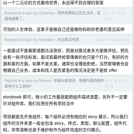
以一个二元论的方式看待世界，永远得不到合理的答案
Replied to a topic by iClarence
突然觉得自己在生活中，是
2021 年 10 月
›
30 日
越来越累了。
可怕的人生体验，这辈子是做自己还是做你妈和你老婆的意志延伸
Replied to a topic by Turkestan
外企面试有感
2021 年 10 月 30 日
›
一般面试不是看那道题达没答好，而是对面试者多方面做评估，预先
会有一些评估标准，面试官最终给管理者的也只是个打分，有好的方
面和差的方面，如果不是太差，通常也没理由拒绝，当然管理者也会
根据自己业务，成本和找人是否紧急的情况决定是不是给 offer
Replied to a topic by firhome
前端大佬请进，搭建内部的组件
2021 年 10 月
›
22 日
库有什么工具吗？
storybook 即可，很小的工作量就能把组件描述清楚，另外不一定要
针对组件库，我们应用在所有项目当中
项目都是先开发组件，每个组件必须有相应的 story 展示，所以我们
组件的文件夹里一般会包含 story，样式，类型，默认配置，组件代
码，非常清晰也易于维护和作为组件完成的交付展示。