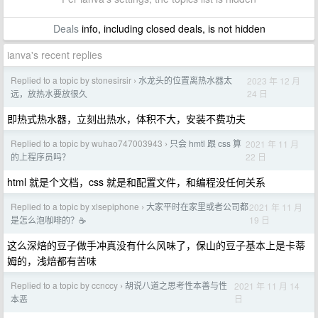
Deals
info, including closed deals, is not hidden
ianva's recent replies
Replied to a topic by stonesirsir
水龙头的位置离热水器太
2023 年 12 月
›
24 日
远，放热水要放很久
即热式热水器，立刻出热水，体积不大，安装不费功夫
Replied to a topic by wuhao747003943
只会 hmtl 跟 css 算
2021 年 11 月
›
22 日
的上程序员吗？
html 就是个文档，css 就是和配置文件，和编程没任何关系
Replied to a topic by xlsepiphone
大家平时在家里或者公司都
2021 年 11 月
›
19 日
是怎么泡咖啡的？☕
这么深焙的豆子做手冲真没有什么风味了，保山的豆子基本上是卡蒂
姆的，浅焙都有苦味
Replied to a topic by ccnccy
胡说八道之思考性本善与性
2021 年 11 月 14
›
日
本恶