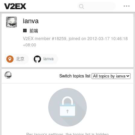
ianva
🏢
前端
V2EX member #18259, joined on 2012-03-17 10:46:18
+08:00
北京
ianva
Switch topics list
Per ianva's settings, the topics list is hidden