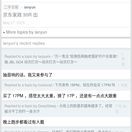
二手交易
•
ianyun
京东家政 30R 出
May 27, 2025
More topics by ianyun
»
ianyun's recent replies
1
Replied to a topic by laojuelv
“万一免五”低佣低两融老倔驴开户巨靠谱！
›
天
抽 JBL GO4 动次打次～动次打次～动次打次～
前
抽音响的话，我又来参与了
Replied to a topic by moducat
下月发布 18PM，现在你会买 17PM 吗
1 天前
›
买了 17PM ，感觉太大太重，换了 17P ，还是有一点点大跟重
Replied to a topic by DeepSIeep
大街上的脸基尼越来越多了。经常
7 月 30
›
日
被冷不丁的吓一身冷汗
晚上跑步都看过有人戴
Replied to a topic by fingers
兄弟们，我打算租个集装箱，卖点什么