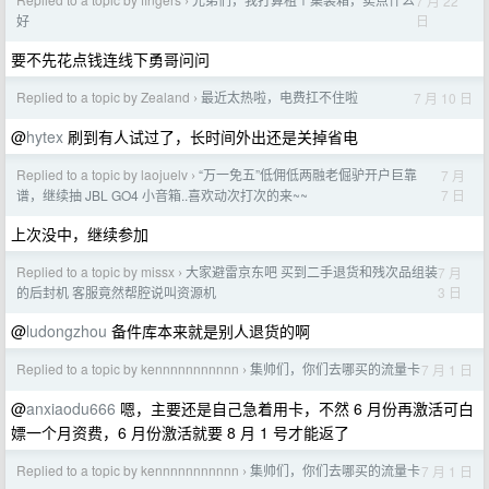
7 月 22
›
日
好
要不先花点钱连线下勇哥问问
Replied to a topic by Zealand
最近太热啦，电费扛不住啦
7 月 10 日
›
@
hytex
刷到有人试过了，长时间外出还是关掉省电
Replied to a topic by laojuelv
“万一免五”低佣低两融老倔驴开户巨靠
7 月
›
7 日
谱，继续抽 JBL GO4 小音箱..喜欢动次打次的来~~
上次没中，继续参加
Replied to a topic by missx
大家避雷京东吧 买到二手退货和残次品组装
7 月
›
3 日
的后封机 客服竟然帮腔说叫资源机
@
ludongzhou
备件库本来就是别人退货的啊
Replied to a topic by kennnnnnnnnnn
集帅们，你们去哪买的流量卡
7 月 1 日
›
@
anxiaodu666
嗯，主要还是自己急着用卡，不然 6 月份再激活可白
嫖一个月资费，6 月份激活就要 8 月 1 号才能返了
Replied to a topic by kennnnnnnnnnn
集帅们，你们去哪买的流量卡
7 月 1 日
›