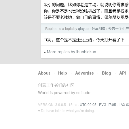
吸引的问题，比如你老是主动，就说明你需求感
你，你是不是也觉得没啥挑战了，而且老是找她
该是不要老找她，做自己的事情，偶尔朋友圈发
Replied to a topic by
qiayue
分享创造
预告一个小产
›
›
飞哥，这个是不是还没上线，今天打开看了下
More replies by ibubblekun
»
About
·
Help
·
Advertise
·
Blog
·
API
创意工作者们的社区
World is powered by solitude
VERSION: 3.9.8.5 · 15ms ·
UTC 09:05
·
PVG 17:05
·
LAX 0
♥ Do have faith in what you're doing.