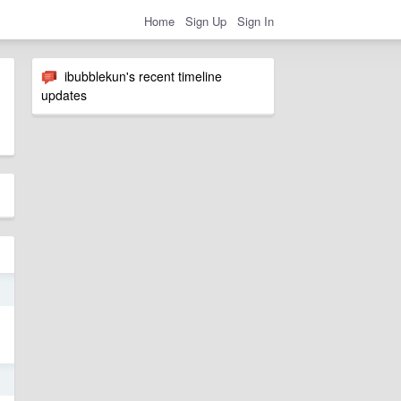
Home
Sign Up
Sign In
ibubblekun's recent timeline
updates
5
5