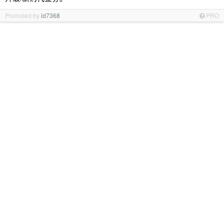
Promoted by
id7368
PRO