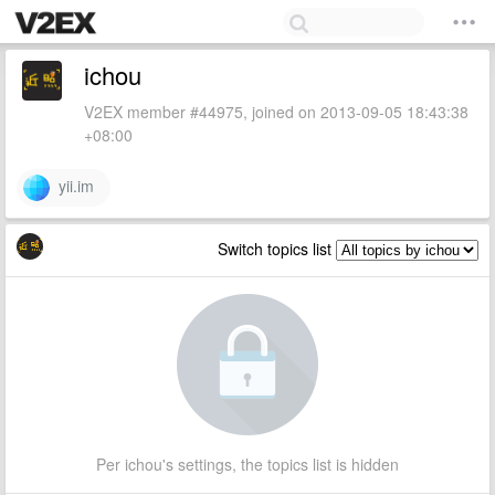
ichou
V2EX member #44975, joined on 2013-09-05 18:43:38
+08:00
yii.im
Switch topics list
Per ichou's settings, the topics list is hidden