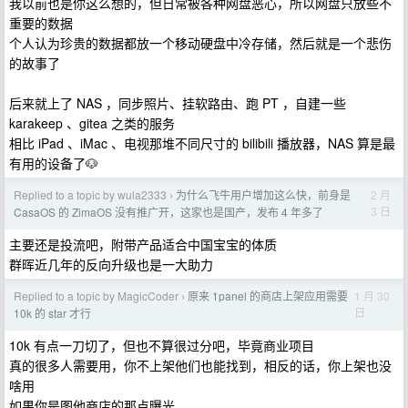
我以前也是你这么想的，但日常被各种网盘恶心，所以网盘只放些不
重要的数据
个人认为珍贵的数据都放一个移动硬盘中冷存储，然后就是一个悲伤
的故事了
后来就上了 NAS ，同步照片、挂软路由、跑 PT ，自建一些
karakeep 、gitea 之类的服务
相比 iPad 、iMac 、电视那堆不同尺寸的 bilibili 播放器，NAS 算是最
有用的设备了🐶
Replied to a topic by wula2333
为什么飞牛用户增加这么快，前身是
2 月
›
3 日
CasaOS 的 ZimaOS 没有推广开，这家也是国产，发布 4 年多了
主要还是投流吧，附带产品适合中国宝宝的体质
群晖近几年的反向升级也是一大助力
Replied to a topic by MagicCoder
原来 1panel 的商店上架应用需要
1 月 30
›
日
10k 的 star 才行
10k 有点一刀切了，但也不算很过分吧，毕竟商业项目
真的很多人需要用，你不上架他们也能找到，相反的话，你上架也没
啥用
如果你是图他商店的那点曝光……