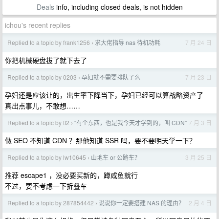
Deals
info, including closed deals, is not hidden
ichou's recent replies
Replied to a topic by frank1256
求大佬指导 nas 待机功耗
7 月 24 日
›
你把机械硬盘拔了就下去了
Replied to a topic by 0203
孕妇就不需要排队了么
7 月 23 日
›
孕妇还是应该让的，出生率下降当下，孕妇已经可以算战略资产了
真出点事儿，不敢想……
Replied to a topic by tf2
“有个东西，也是我今天才学到的，叫 CDN”
7 月 3 日
›
做 SEO 不知道 CDN ？那他知道 SSR 吗，要不要明天学一下？
Replied to a topic by lw10645
山地车 or 公路车？
3 月 25 日
›
推荐 escape1 ，没必要买新的，蹲咸鱼就行
不过，要不考虑一下折叠车
Replied to a topic by 287854442
说说你一定要搭建 NAS 的理由？
2 月 4 日
›