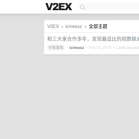
V2EX
icinessz
全部主题
›
›
和三大家合作多年，发现最逗比的就数联
分享发现
•
icinessz
•
Feb 13, 2015
• Lastly replie