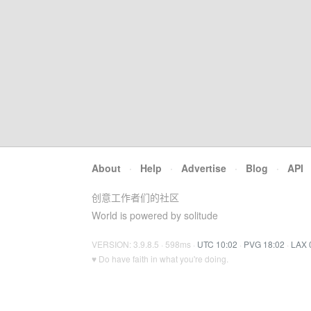
About
·
Help
·
Advertise
·
Blog
·
API
创意工作者们的社区
World is powered by solitude
VERSION: 3.9.8.5 · 598ms ·
UTC 10:02
·
PVG 18:02
·
LAX 
♥ Do have faith in what you're doing.