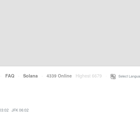
·
FAQ
·
Solana
·
4339 Online
Highest 6679
·
Select Langua
03:02
·
JFK 06:02