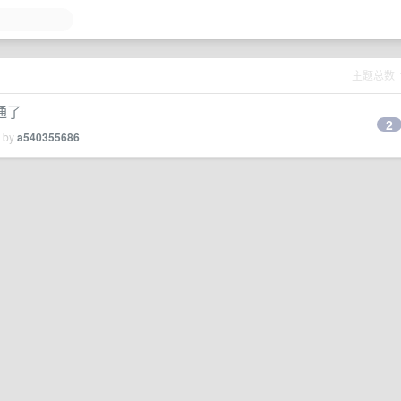
主题总数
通了
2
d by
a540355686