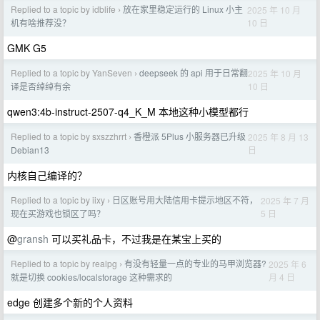
Replied to a topic by idblife
放在家里稳定运行的 Linux 小主
2025 年 10 月
›
10 日
机有啥推荐没？
GMK G5
Replied to a topic by YanSeven
deepseek 的 api 用于日常翻
2025 年 10 月
›
10 日
译是否绰绰有余
qwen3:4b-instruct-2507-q4_K_M 本地这种小模型都行
Replied to a topic by sxszzhrrt
香橙派 5Plus 小服务器已升级
2025 年 8 月 13
›
日
Debian13
内核自己编译的？
Replied to a topic by iixy
日区账号用大陆信用卡提示地区不符，
2025 年 7 月
›
5 日
现在买游戏也锁区了吗？
@
gransh
可以买礼品卡，不过我是在某宝上买的
Replied to a topic by realpg
有没有轻量一点的专业的马甲浏览器?
2025 年 6
›
月 4 日
就是切换 cookies/localstorage 这种需求的
edge 创建多个新的个人资料