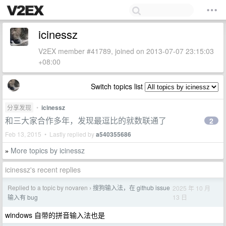
icinessz
V2EX member #41789, joined on 2013-07-07 23:15:03
+08:00
Switch topics list
分享发现
•
icinessz
和三大家合作多年，发现最逗比的就数联通了
2
Feb 13, 2015 • Lastly replied by
a540355686
More topics by icinessz
»
icinessz's recent replies
Replied to a topic by novaren
搜狗输入法，在 github issue
2025 年 10 月
›
13 日
输入有 bug
windows 自带的拼音输入法也是