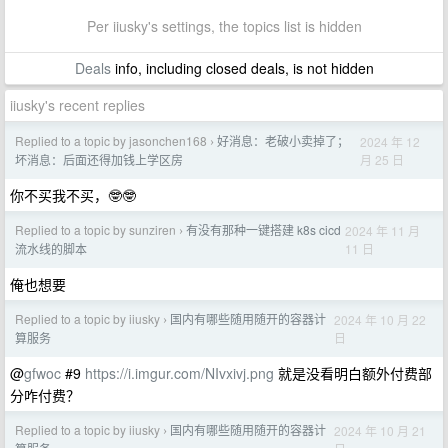
Per iiusky's settings, the topics list is hidden
Deals
info, including closed deals, is not hidden
iiusky's recent replies
Replied to a topic by jasonchen168
好消息：老破小卖掉了；
2024 年 12
›
月 25 日
坏消息：后面还得加钱上学区房
你不买我不买，🤓🤓
Replied to a topic by sunziren
有没有那种一键搭建 k8s cicd
2024 年 11 月
›
11 日
流水线的脚本
俺也想要
Replied to a topic by iiusky
国内有哪些随用随开的容器计
2024 年 10 月 22
›
日
算服务
@
gfwoc
#9
https://i.imgur.com/NIvxivj.png
就是没看明白额外付费部
分咋付费？
Replied to a topic by iiusky
国内有哪些随用随开的容器计
2024 年 10 月 21
›