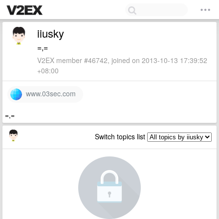
iiusky
=,=
V2EX member #46742, joined on 2013-10-13 17:39:52
+08:00
www.03sec.com
=,=
Switch topics list