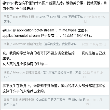
@
qeqv
我也搞不懂为什么国产就要支持，谁物美价廉，我就买谁，和
国不国产有毛线关系？
回复了 ililili 创建的主题
NGINX 下 Gzip 和 Brotli 不压缩字体
2022 年 9 月 25
›
日
文件。
@
Lax
是 application/octet-stream ，mime.types 里面有
application/octet-stream 但是没有 ttf ，我添加了还是不行。
回复了 electronic 创建的主题
这样的女生，我做得对吗
2022 年 9 月 25 日
›
哎，我真的奉劝单身的老哥们不要去谈恋爱结婚……真的是给自己找
罪受。
女人真的是个很神奇的生物……
回复了 hikarugo 创建的主题
怎么有这么恶心的人啊，太恶
2022 年 9 月 24
›
日
心了
事不发生在谁身上，谁都知不到味道，国内的坏人大部分都是那些说
这算什么事的人培养出来的。
回复了 ililili 创建的主题
CentOS 中的这个文件，在 Ubuntu 的
2022 年 9 月
›
23 日
哪个位置？