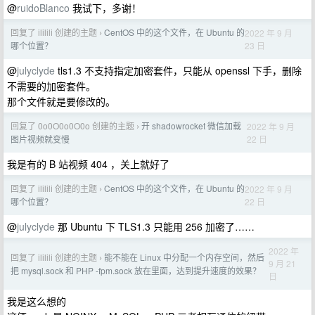
@
ruidoBlanco
我试下，多谢！
回复了 ililili 创建的主题
CentOS 中的这个文件，在 Ubuntu 的
2022 年 9 月
›
23 日
哪个位置？
@
julyclyde
tls1.3 不支持指定加密套件，只能从 openssl 下手，删除
不需要的加密套件。
那个文件就是要修改的。
回复了 0o0O0o0O0o 创建的主题
开 shadowrocket 微信加载
2022 年 9 月
›
22 日
图片视频就变慢
我是有的 B 站视频 404 ，关上就好了
回复了 ililili 创建的主题
CentOS 中的这个文件，在 Ubuntu 的
2022 年 9 月
›
22 日
哪个位置？
@
julyclyde
那 Ubuntu 下 TLS1.3 只能用 256 加密了……
2022 年
回复了 ililili 创建的主题
能不能在 Linux 中分配一个内存空间，然后
›
9 月 21
把 mysql.sock 和 PHP -fpm.sock 放在里面，达到提升速度的效果？
日
我是这么想的