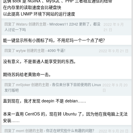
这俩 sock 是 NGINX 、MySQL 、PHP 三者相互通信的纽带
在内存里的读取速度会比硬盘快
以此提高 LNMP 环境下网站的运行速度
回复了 Wataru 创建的主题
Windows11 22H2 更新了，都没
2022 年 9 月
›
21 日
人讨论一下吗
能一键显示所有小图标了吗，不用尼玛一个一个点了吧？
回复了 wyfyw 创建的主题
4090 牛逼！
2022 年 9 月 21 日
›
没有意义，不是普通人能享受到的东西。
期待苏妈给老黄致命一击。
回复了 mr0joker 创建的主题
各位来分享下目前使用的 Linux
2022 年 9 月 20
›
日
发行版吧
直到现在，我才发现 deepin 不是 debian……
本来一直用 CentOS 的，现在转 Ubuntu 了，因为他在我电脑上无法
安装……
回复了 morri 创建的主题
你正在研究些什么有趣的问题？
2022 年 9 月 20 日
›