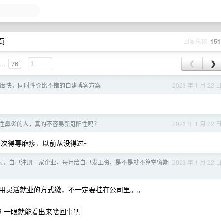
 页
回复总数
151
...
76
❮
❯
度快，同时性价比不错的自建博客方案
2023 年 1 月 22 
性鼻炎的人，真的不容易新冠阳性吗？
2023 年 1 月 22 
次得荨麻疹，以前从没得过~
家，自己注册一家企业，每月给自己发工资，是不是就不算空窗期
2023 年 1 月 22 
用灵活就业的方式缴，不一定要挂在公司里。。
R 一眼就能看出来啥回事吧