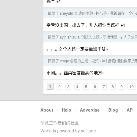
摇号 +1
回复了
sheyulili
创建的主题
问与答
我被困在一个小
›
›
幸亏没出国，出去了，别人把你当瘟神 +1
回复了
sytnishizuiai
创建的主题
职场话题
2 人子
›
›
。。。2 个人还一定要坐班干啥~
回复了
xmge
创建的主题
投资
年前刚刚接触数字货币
›
›
币圈。。韭菜密度最高的地方~
1
2
3
4
5
6
7
8
9
10
About
·
Help
·
Advertise
·
Blog
·
API
创意工作者们的社区
World is powered by solitude