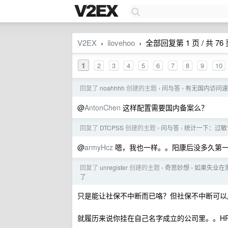
V2EX
ilovehoo
全部回复第 1 页 / 共 76
›
›
1
2
3
4
5
6
7
8
9
10
回复了
noahhhh
创建的主题
问与答
有无国内访问速
›
›
@
AntonChen
这样配置需要国内备案么？
回复了
DTCPSS
创建的主题
问与答
统计一下：过敏
›
›
@
armyHcz
嗯，我也一样。。阳康后没多久第一
回复了
unregister
创建的主题
奇思妙想
如果失业在
›
›
了
只是能让社保不中断而已咯？但社保不中断可以
就履历来说你挂在自己名字成立的公司里。。H