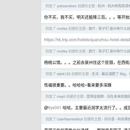
回复了
yokosovtoex
创建的主题
杭州
杭州有购房资
›
›
你不买，我不买，明天还能降三百。。。等开始
回复了
molika
创建的主题
旅行
铁子们 泉州有什么
›
›
https://hk.trip.com/hotels/quanzhou-hotel-detai
回复了
molika
创建的主题
旅行
铁子们 泉州有什么
›
›
杨桃公馆。。。之前去泉州住这个民宿，在西街
回复了
stark123
创建的主题
生活
最近减肥了 6kg
›
›
性福很重要。。哈哈哈~看来要多深蹲
回复了
mayli
创建的主题
宽带症候群
活在未来的国际友
›
›
@
ttys001
哈哈，主要最近润学太流行了。。成
回复了
UserNameisNull
创建的主题
问与答
码农移
›
›