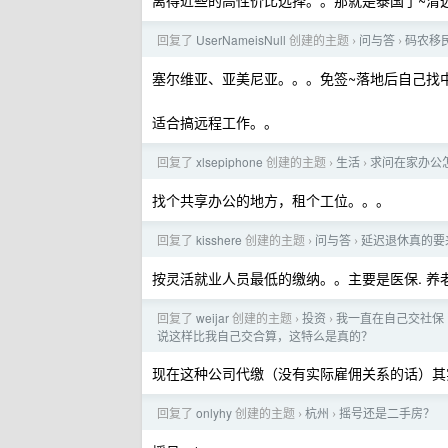
离得近些的高性价比选择。。那就是泰国了~清
回复了
UserNameisNull
创建的主题
问与答
码农移
›
›
塞尔维亚、亚美尼亚。。。免签~落地后自己找
适合搞远程工作。。
回复了
xlsepiphone
创建的主题
生活
求问在家办公
›
›
找个共享办公的地方，租个工位。。。
回复了
kisshere
创建的主题
问与答
延迟退休真的要
›
›
按灵活就业人员最低的缴纳。。主要是医保. 养老
回复了
weijar
创建的主题
投资
我一直在自己交社保
›
›
说这样比我自己交合算，这特么是真的？
现在这种公司代缴（没有实际雇佣关系的话）其
回复了
onlyhy
创建的主题
杭州
摇号还是二手房？
›
›