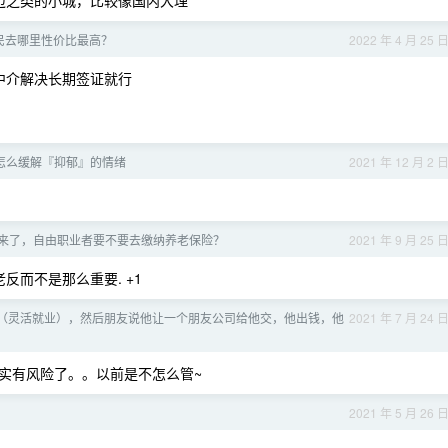
迈之类的小城，比较像国内大理
民去哪里性价比最高？
2022 年 4 月 25 
中介解决长期签证就行
怎么缓解『抑郁』的情绪
2021 年 12 月 2 
来了，自由职业者要不要去缴纳养老保险？
2021 年 9 月 25 
反而不是那么重要. +1
（灵活就业），然后朋友说他让一个朋友公司给他交，他出钱，他
2021 年 7 月 24 
实有风险了。。以前是不怎么管~
2021 年 5 月 26 