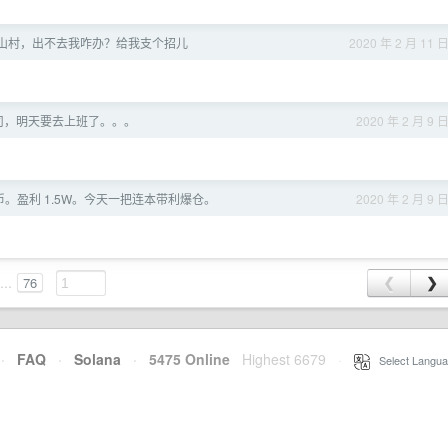
山村，出不去我咋办？给我支个招儿
2020 年 2 月 11 
公司，明天要去上班了。。。
2020 年 2 月 9 
。盈利 1.5W。今天一把连本带利爆仓。
2020 年 2 月 9 
...
76
❮
❯
·
FAQ
·
Solana
·
5475 Online
Highest 6679
·
Select Langua