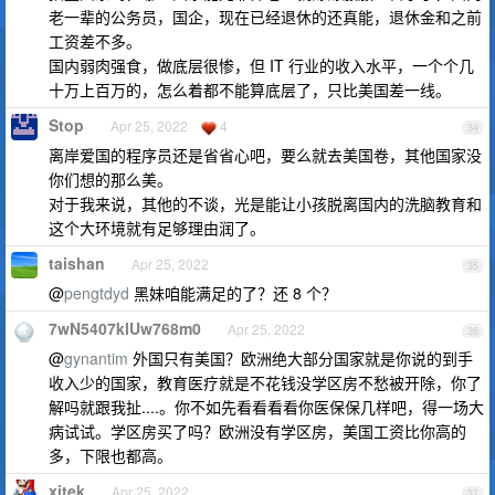
老一辈的公务员，国企，现在已经退休的还真能，退休金和之前
工资差不多。
国内弱肉强食，做底层很惨，但 IT 行业的收入水平，一个个几
十万上百万的，怎么着都不能算底层了，只比美国差一线。
Stop
Apr 25, 2022
4
34
离岸爱国的程序员还是省省心吧，要么就去美国卷，其他国家没
你们想的那么美。
对于我来说，其他的不谈，光是能让小孩脱离国内的洗脑教育和
这个大环境就有足够理由润了。
taishan
Apr 25, 2022
35
@
pengtdyd
黑妹咱能满足的了？还 8 个？
7wN5407klUw768m0
Apr 25, 2022
36
@
gynantim
外国只有美国？欧洲绝大部分国家就是你说的到手
收入少的国家，教育医疗就是不花钱没学区房不愁被开除，你了
解吗就跟我扯....。你不如先看看看看你医保保几样吧，得一场大
病试试。学区房买了吗？欧洲没有学区房，美国工资比你高的
多，下限也都高。
xitek
Apr 25, 2022
37