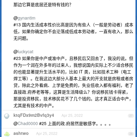
那边它算是底层还是特有钱的？
@
gynantim
#13 国内生活成本性价比高是因为有些人（一般是劳动者）成本
低，如果你确定你不会沦落成低成本劳动者，一直有收入，那么
无问题。
@
luckycat
#23 如果你是中产或准中产，且移民后又回去了，我没的说。但
作为一个润在外多年的过来人，我想说国内实际上不少适合移民
的也能显著提升生活水平的，比如 IT 类，比如技术工种（电工
焊工等）。在我这边大部分人基本上最大的开支就是房租或者房
贷，除此之外看病、上学是免费的，失业低收入都有福利，老了
直接政.府养老等等，这算是生活降级么？你说移民钱卡得紧，
那是投资移民，技术移民花不了几个钱的。这才真正适合中产，
尤其是有技术的中产。
ktqFDx9m2Bvfq3y4
Apr 25, 2022
27
@
Chad0000
#25 上面的政.府居然是敏感字。。。。
ashtwo
Apr 25, 2022
28