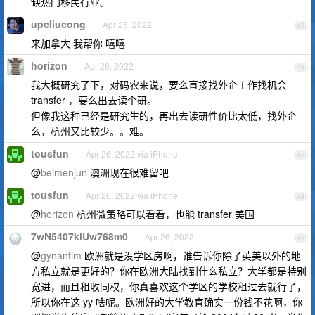
缺热门移民行业。
upcliucong
Apr 26, 2022
45
来加拿大 我帮你 嘻嘻
horizon
Apr 26, 2022
46
我大概研究了下，对码农来说，要么直接找外企工作找机会
transfer ，要么出去读个研。
但像我这种已经是研究生的，再出去读研性价比太低，找外企
么，杭州又比较少。。难。
tousfun
Apr 26, 2022 via iPhone
47
@
beimenjun
澳洲现在很难留吧
tousfun
Apr 26, 2022 via iPhone
48
@
horizon
杭州微策略可以看看，也能 transfer 美国
7wN5407klUw768m0
Apr 26, 2022
49
@
gynantim
欧洲就是没学区房啊，谁告诉你除了英美以外的地
方私立就是更好的？你在欧洲大陆找到什么私立？大学都是特别
宽进，而且租收同权，你真喜欢这个学区的学校租过去就行了，
所以你在这 yy 啥呢。欧洲好的大学教育确实一份钱不花啊，你