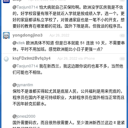
@
Taojun0714
怕大病就自己买保险啊。欧洲没学区房我是不信
的，好学校容量有限不是就近入学就是按成绩入学，选一个。更
好的家庭都读私立学校了，对普通家庭也是一笔不小的开支，想
要好的教育在哪里都的花钱。国外下限是高，但我谈的程序员。
yongdongjino3
Apr 26, 2022
43
@
xitek
欧洲具体不知道 但是日本就能 51 连放 10 天，不需要串
休，平时不用加班。感觉欧洲能比小日子更强一点？
ktqFDx9m2Bvfq3y4
Apr 26, 2022 via iPhone
44
@
Taojun0714
我在新西兰，我这边跟你说的也差不多，当然他
们可能也不相信。
@
gynantim
保险不是谁都买得起尤其是底层人民，公共福利是用来兜底的，
程序员在国内不是可持续职业，大龄程序员在国外相当正常而且
不因年龄克扣薪水。
@
jones2000
国外需要码农，而且很热很需要人。至少澳洲新西兰这边 it 是紧