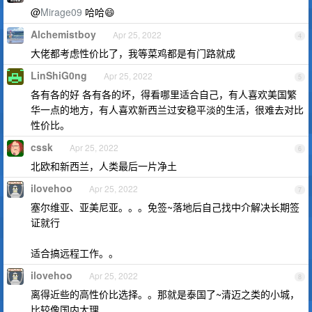
@
Mirage09
哈哈😄
Alchemistboy
Apr 25, 2022
4
大佬都考虑性价比了，我等菜鸡都是有门路就成
LinShiG0ng
Apr 25, 2022
5
各有各的好 各有各的坏，得看哪里适合自己，有人喜欢美国繁
华一点的地方，有人喜欢新西兰过安稳平淡的生活，很难去对比
性价比。
cssk
Apr 25, 2022
6
北欧和新西兰，人类最后一片净土
ilovehoo
Apr 25, 2022
7
塞尔维亚、亚美尼亚。。。免签~落地后自己找中介解决长期签
证就行
适合搞远程工作。。
ilovehoo
Apr 25, 2022
8
离得近些的高性价比选择。。那就是泰国了~清迈之类的小城，
比较像国内大理