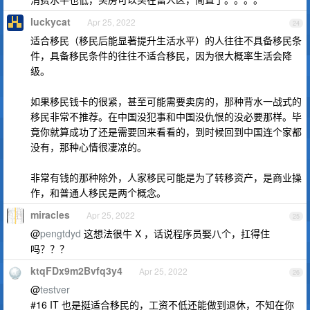
luckycat
Apr 25, 2022
24
适合移民（移民后能显著提升生活水平）的人往往不具备移民条
件，具备移民条件的往往不适合移民，因为很大概率生活会降
级。
如果移民钱卡的很紧，甚至可能需要卖房的，那种背水一战式的
移民非常不推荐。在中国没犯事和中国没仇恨的没必要那样。毕
竟你就算成功了还是需要回来看看的，到时候回到中国连个家都
没有，那种心情很凄凉的。
非常有钱的那种除外，人家移民可能是为了转移资产，是商业操
作，和普通人移民是两个概念。
miracles
Apr 25, 2022
25
@
pengtdyd
这想法很牛 X ，话说程序员娶八个，扛得住
吗？？？
ktqFDx9m2Bvfq3y4
Apr 25, 2022
26
@
testver
#16 IT 也是挺适合移民的，工资不低还能做到退休，不知在你