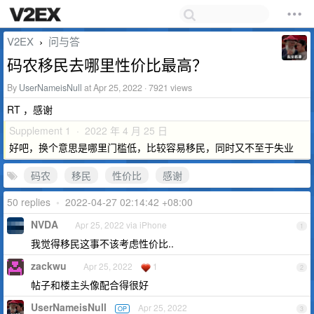
V2EX
问与答
›
码农移民去哪里性价比最高？
By
UserNameisNull
at Apr 25, 2022 · 7921 views
RT ，感谢
Supplement 1 · 2022 年 4 月 25 日
好吧，换个意思是哪里门槛低，比较容易移民，同时又不至于失业
码农
移民
性价比
感谢
50 replies
•
2022-04-27 02:14:42 +08:00
NVDA
Apr 25, 2022 via iPhone
1
我觉得移民这事不该考虑性价比..
zackwu
Apr 25, 2022
1
2
帖子和楼主头像配合得很好
UserNameisNull
Apr 25, 2022
OP
3