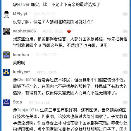
@
testver
确实，比上不足比下有余的最难选择了
MEIyiyi
Apr 25, 2022
29
没有了解，但是个人猜测北欧氛围可能好点？
yaphets666
Apr 25, 2022
1
30
想这些没用，移民都得看语言，大部分国家是英语，你先把英语
学到雅思四个 6 再想这些把，不然想了也白想，没用。
leonhao
Apr 25, 2022
31
美的啊
luckycat
Apr 25, 2022
32
@
Chad0000
我没弄过技术移民，但感觉那个门槛应该也不低。
能够了标准的，在国内也不是很差的那种了。移民成了有取舍的
选择，有得有失，权衡得失需要因人而异而不是无脑冲了。
Stop
Apr 25, 2022
33
@
Taojun0714
生病三甲医疗很好啊，还有医保，当然顶尖的医
疗技术在美国，但贵啊，论技术也超过大部分国家了。子女教育
学费免费啊，你要卷要上补习班在哪个国家都得花钱。养老你还
指望国家吗，哪个国家能光靠养老金就舒舒服服过日子了，国内