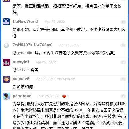
是啊，反正能混就混，把把英语学好点，接点国外的单子比较
好。
NoNewWorld
Apr 25, 2022
19
想都不想，肯定是美帝啊。其他都不咋地，不过也就没国内那么
卷
7wN5407klUw768m0
Apr 25, 2022
20
@
gynantim
蚌，国内生病养老子女教育资本你都不算是吧
oueryini
Apr 25, 2022
21
@
testver
确实
cuicuiv5
Apr 25, 2022 via Android
22
新加坡如何
pengtdyd
Apr 25, 2022
1
23
为啥提到移民大家首先想到的都是发达国家，为啥没有移民非洲
的？我觉得移民非洲真是个不错的 idea ，移到发达国家之后还
不是当个螺丝钉，移到非洲里面稳定的国家，有钱+有技术+有市
场妥妥的社会精英啊，而且还可以娶 8 个老婆，生活成本又低，
消费水平也低，买房可以买在富人区，简直了。。。。