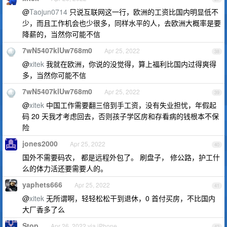
@
Taojun0714
只说互联网这一行，欧洲的工资比国内明显低不
少，而且工作机会也少很多，同样水平的人，去欧洲大概率是要
降薪的，当然你可能不信
7wN5407klUw768m0
Apr 25, 2022
38
@
xitek
我就在欧洲，你说的没觉得，算上福利比国内过得爽得
多，当然你可能不信
7wN5407klUw768m0
Apr 25, 2022
39
@
xitek
中国工作需要翻三倍到手工资，没有失业担忧，年假起
码 20 天我才考虑回去，否则孩子学区房和存看病的钱根本不保
险
jones2000
Apr 25, 2022
40
国外不需要码农， 都是远程外包了。 刷盘子， 修公路，护工什
么的体力活还要需要人的。
yaphets666
Apr 25, 2022
41
@
xitek
无所谓啊，轻轻松松干到退休，0 首付买房，不比国内
大厂香多了么
Stop
Apr 26, 2022 via iPhone
42