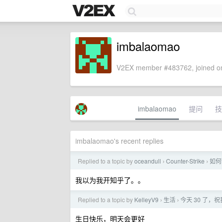
imbalaomao
V2EX member #483762, joined on
imbalaomao
提问
技
imbalaomao's recent replies
Replied to a topic by
oceandull
Counter-Strike
如何评
›
›
我以为我开知乎了。。
Replied to a topic by
KelleyV9
生活
今天 30 了，
›
›
生日快乐，明天会更好