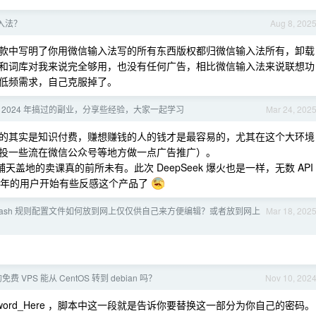
入法？
Aug 8, 202
款中写明了你用微信输入法写的所有东西版权都归微信输入法所有，卸载
和词库对我来说完全够用，也没有任何广告，相比微信输入法来说联想功
算是低频需求，自己克服掉了。
 2024 年搞过的副业，分享些经验，大家一起学习
Mar 24, 202
的其实是知识付费，赚想赚钱的人的钱才是最容易的，尤其在这个大环境
投一些流在微信公众号等地方做一点广告推广）。
天盖地的卖课真的前所未有。此次 DeepSeek 爆火也是一样，无数 API
几年的用户开始有些反感这个产品了
clash 规则配置文件如何放到网上仅仅供自己来方便编辑？或者放到网上
Mar 18, 202
 VPS 能从 CentOS 转到 debian 吗？
Nov 10, 202
assword_Here ，脚本中这一段就是告诉你要替换这一部分为你自己的密码。