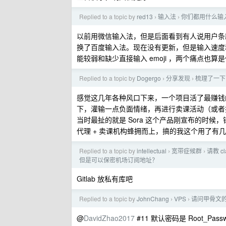
Replied to a topic by
red13
输入法
你们都用什么输
›
›
以前用微信输入法，但是后面看到有人说用户条
换了百度输入法。现在没有更新，但是输入速度
能较弱和缺少直接输入 emoji ，两个痛点也
Replied to a topic by
Dogergo
分享发现
梳理了一下
›
›
感觉这几年各种风口下来，一个项目活了最赚钱
下，灌输一点负面情绪，再进行卖课活动（或者
当时最扯的就是 Sora 这个产品刚宣布的时候，铺
代理 + 卖课机构蜂拥而上，搞的我这个用了有
Replied to a topic by
intellectual
宽带症候群
请教 
›
›
但是可以保密机场订阅地址？
Gitlab 放私有库吧
Replied to a topic by
JohnChang
VPS
请问甲骨文的免费
›
›
@
DavidZhao2017
#11 默认密码是 Root_P