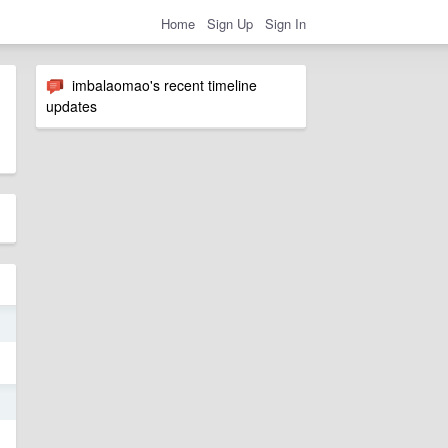
Home
Sign Up
Sign In
imbalaomao's recent timeline
updates
2
5