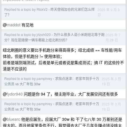
Replied to a topic by RIckV2
昨天借钱加仓的兄弟们怎么样
2025 年 9 月 3
›
日
了？
@
maddot
有见地
Replied to a topic by jrtzxh020
为什么很多人说小米跑纽北等于跑
2025 年 7
›
月 28 日
分？现在是随便一辆车都能上纽北刷分的？
纽北刷圈的意义要比手机跑分来得高得多；纽北成绩 == 车性能/用车
体验，但是手机跑分 != 使用体验；
前者是端到端测试，后者是单元或者说是集成测试；搞 IT 的这些拎不
清是不应该的
Replied to a topic by pamphrey
求指点迷津：老家年到手十万
2025 年 3 月
›
19 日
公务员 vs 大厂年包 30w
@
fydor940
问题是你 94 了，楼主刚毕业，大厂发展空间还有很多
Replied to a topic by pamphrey
求指点迷津：老家年到手十万
2025 年 3 月
›
19 日
公务员 vs 大厂年包 30w
@
bluearc
他是应届生，应届大厂 30w 和 干了七八年 30 万差别还是
很大的，而且他家里条件不行，我觉得去大厂干几年先赚点钱没啥太