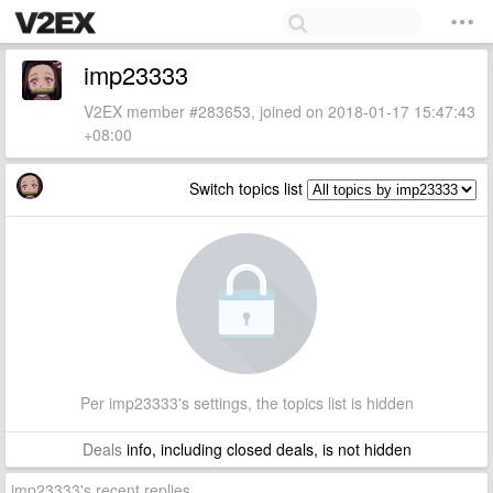
imp23333
V2EX member #283653, joined on 2018-01-17 15:47:43
+08:00
Switch topics list
Per imp23333's settings, the topics list is hidden
Deals
info, including closed deals, is not hidden
imp23333's recent replies