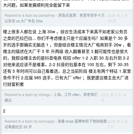
大问题，如果发展顺利完全能留下来
Replied to a topic by pamphrey
求指点迷津：老家年到手十万
2025 年 3 月
›
19 日
公务员 vs 大厂年包 30w
楼上很多人都在说 上海 30w ，综合生活成本下来真不如老家公务员
之类的巴拉巴拉... 你们不考虑楼主只是个应届生吗？如果是个 30 多
岁的选手那确实无脑选 1 ，但是结合楼主情况大厂电商到手 26w ，看
楼主的描述在大厂干 5 年 升两级 收入翻番甚至 3 翻可能性也是很大
的，我假设楼主去的是抖音电商 校招 offer 1-2 入职 30 左右升到 2-2
对他来说应该不是难事，2-2 抖音的包基本在 100 左右，剩下 30-35
还有 5 年时间可以自己看着选，总之当前阶段 楼主有两个特征 1.家里
条件不行 2.应届 985 选手，已有大厂 offer ；我更建议楼主去大厂进
行财富积累
Replied to a topic by v2exgo
上海，工作 offer，求老哥们
2025 年 3 月 18
›
日
建议
2
Replied to a topic by woniuppp
准备 boss 直聘体验下地狱级面
2025 年 2 月
›
7 日
试难度纪念 35 岁