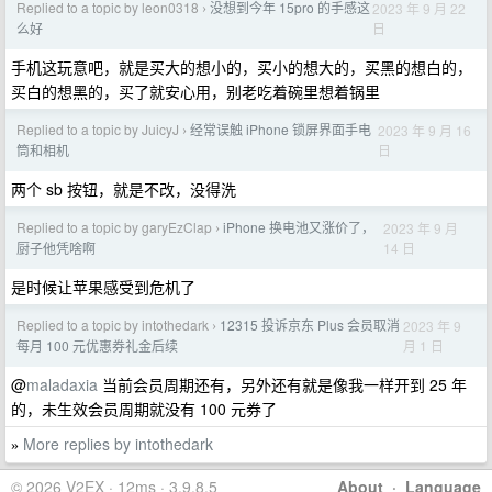
Replied to a topic by leon0318
没想到今年 15pro 的手感这
2023 年 9 月 22
›
日
么好
手机这玩意吧，就是买大的想小的，买小的想大的，买黑的想白的，
买白的想黑的，买了就安心用，别老吃着碗里想着锅里
Replied to a topic by JuicyJ
经常误触 iPhone 锁屏界面手电
2023 年 9 月 16
›
日
筒和相机
两个 sb 按钮，就是不改，没得洗
Replied to a topic by garyEzClap
iPhone 换电池又涨价了，
2023 年 9 月
›
14 日
厨子他凭啥啊
是时候让苹果感受到危机了
Replied to a topic by intothedark
12315 投诉京东 Plus 会员取消
2023 年 9
›
月 1 日
每月 100 元优惠券礼金后续
@
maladaxia
当前会员周期还有，另外还有就是像我一样开到 25 年
的，未生效会员周期就没有 100 元券了
More replies by intothedark
»
© 2026 V2EX · 12ms · 3.9.8.5
About
·
Language