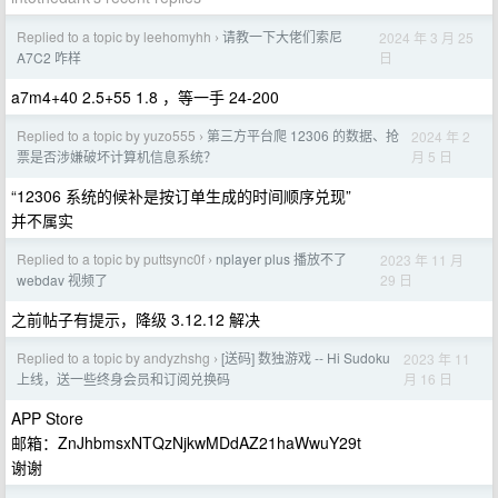
Replied to a topic by leehomyhh
请教一下大佬们索尼
2024 年 3 月 25
›
日
A7C2 咋样
a7m4+40 2.5+55 1.8 ，等一手 24-200
Replied to a topic by yuzo555
第三方平台爬 12306 的数据、抢
2024 年 2
›
月 5 日
票是否涉嫌破坏计算机信息系统？
“12306 系统的候补是按订单生成的时间顺序兑现”
并不属实
Replied to a topic by puttsync0f
nplayer plus 播放不了
2023 年 11 月
›
29 日
webdav 视频了
之前帖子有提示，降级 3.12.12 解决
Replied to a topic by andyzhshg
[送码] 数独游戏 -- Hi Sudoku
2023 年 11
›
月 16 日
上线，送一些终身会员和订阅兑换码
APP Store
邮箱：ZnJhbmsxNTQzNjkwMDdAZ21haWwuY29t
谢谢