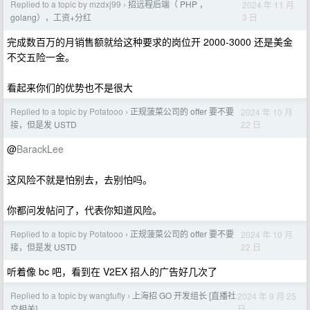
Replied to a topic by mzdxj99
招远程后端（ PHP ，
2024 年 11 月
›
3 日
golang），工资+分红
完成数百万的月销售额就给这种要求的岗位开 2000-3000 还是美金
不交五险一金。
看起来你们的优势也不是很大
Replied to a topic by Potatooo
正规菠菜公司的 offer 要不要
2024 年 10 月
›
22 日
接，但是发 USTD
@
BarackLee
这风险不就是怕别去，去别怕吗。
你都问发帖问了，代表你知道风险。
Replied to a topic by Potatooo
正规菠菜公司的 offer 要不要
2024 年 10 月
›
22 日
接，但是发 USTD
听着像 bc 吧，看到在 V2EX 招人的广告好几次了
Replied to a topic by wangtufly
上海招 GO 开发组长 [直播社
2024 年 9 月 25
›
日
交相关]