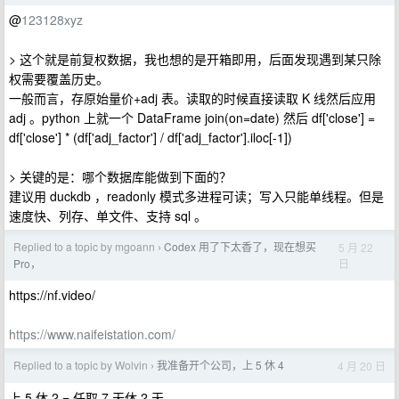
@
123128xyz
> 这个就是前复权数据，我也想的是开箱即用，后面发现遇到某只除
权需要覆盖历史。
一般而言，存原始量价+adj 表。读取的时候直接读取 K 线然后应用
adj 。python 上就一个 DataFrame join(on=date) 然后 df['close'] =
df['close'] * (df['adj_factor'] / df['adj_factor'].iloc[-1])
> 关键的是：哪个数据库能做到下面的？
建议用 duckdb ，readonly 模式多进程可读；写入只能单线程。但是
速度快、列存、单文件、支持 sql 。
Replied to a topic by mgoann
Codex 用了下太香了，现在想买
5 月 22
›
日
Pro，
https://nf.video/
https://www.naifeistation.com/
Replied to a topic by Wolvin
我准备开个公司，上 5 休 4
4 月 20 日
›
上 5 休 2 = 任取 7 天休 2 天