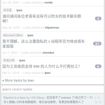
Jun 26, 2025 • Lastly replied by
reeble
问与答
•
ipwx
请问请问各位老哥有没有可以吹水的技术聊天群
4
啊？
May 26, 2025 • Lastly replied by
hhjuteman
Microsoft Office
•
ipwx
我不理解，这么注重隐私的 v 站程序员为啥会搭车
57
家庭版
Jan 7, 2020 • Lastly replied by
shendun
水深火热
•
ipwx
因为工资高而支持 996 的人为什么不打两份工？
6
Mar 31, 2019 • Lastly replied by
ipwx
More topics by ipwx
»
ipwx's recent replies
Replied to a topic by 123128xyz
实在受不了 tushare 了!自己写了一个!
6 月
›
30 日
日 k 数据+分时本地数据库，每日自动更新，免费送给需要的人了