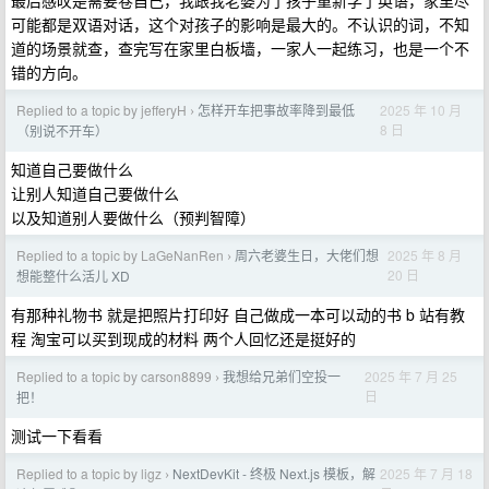
可能都是双语对话，这个对孩子的影响是最大的。不认识的词，不知
道的场景就查，查完写在家里白板墙，一家人一起练习，也是一个不
错的方向。
Replied to a topic by jefferyH
怎样开车把事故率降到最低
2025 年 10 月
›
8 日
（别说不开车）
知道自己要做什么
让别人知道自己要做什么
以及知道别人要做什么（预判智障）
Replied to a topic by LaGeNanRen
周六老婆生日，大佬们想
2025 年 8 月
›
20 日
想能整什么活儿 XD
有那种礼物书 就是把照片打印好 自己做成一本可以动的书 b 站有教
程 淘宝可以买到现成的材料 两个人回忆还是挺好的
Replied to a topic by carson8899
我想给兄弟们空投一
2025 年 7 月 25
›
日
把！
测试一下看看
Replied to a topic by ligz
NextDevKit - 终极 Next.js 模板，解
2025 年 7 月 18
›