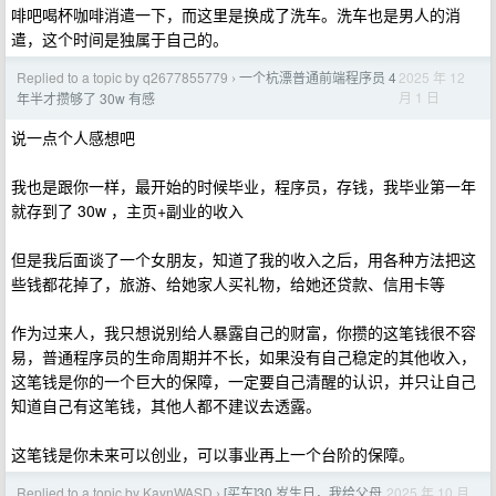
啡吧喝杯咖啡消遣一下，而这里是换成了洗车。洗车也是男人的消
遣，这个时间是独属于自己的。
Replied to a topic by q2677855779
一个杭漂普通前端程序员 4
2025 年 12
›
月 1 日
年半才攒够了 30w 有感
说一点个人感想吧
我也是跟你一样，最开始的时候毕业，程序员，存钱，我毕业第一年
就存到了 30w ，主页+副业的收入
但是我后面谈了一个女朋友，知道了我的收入之后，用各种方法把这
些钱都花掉了，旅游、给她家人买礼物，给她还贷款、信用卡等
作为过来人，我只想说别给人暴露自己的财富，你攒的这笔钱很不容
易，普通程序员的生命周期并不长，如果没有自己稳定的其他收入，
这笔钱是你的一个巨大的保障，一定要自己清醒的认识，并只让自己
知道自己有这笔钱，其他人都不建议去透露。
这笔钱是你未来可以创业，可以事业再上一个台阶的保障。
Replied to a topic by KaynWASD
[买车]30 岁生日，我给父母
2025 年 10 月
›