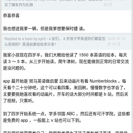
22 日
买了辆车作为礼物
恭喜恭喜
我也想送我爹一辆，但是我爹想要保时捷 诶。
Replied to a topic by syh2
v 友们， 3 岁孩子学英语你们都是怎
2025 年 10
›
月 13 日
么安排的？英语启蒙经验求分享！
我家小孩现在四岁半，我们大概给他读了 1500 本英语的绘本，每天
读 3 ～ 5 本，从三岁开始读，爬牛津树，现在能做到正常的日常交流
是没问题的。
app 最开始是 斑马英语做启蒙 后来动画片有看 Numberblocks ，每
天看个二十分钟吧，这个可以看四集，来回刷，慢慢数字也学会了，
主要要挑她喜欢看的动画片，开车的话大部分时间都是 b 站，然后关
了视频，只熏听。
到了四岁开始系统一点，学多邻国 ABC ，然后还有可汗学院，这些都
是免费的 app ，一般能上 v 站也可以下到。
最后感叹是需要卷自己，我跟我老婆为了孩子重新学了英语，家里尽