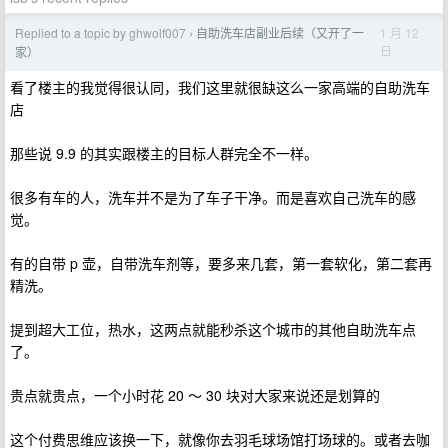
Replied to a topic by ghwolf007
自助洗车店副业后续（又开了一
1 月 12
›
日
家）
看了楼主的我觉得很认同，我们这里就很缺这么一家高端的自助洗车
店
那些说 9.9 的其实跟楼主的目标人群完全不一样。
很多有车的人，洗车并不是为了车子干净。而是喜欢自己洗车的感
觉。
有的自带 p 壶，自带洗车剂等，要多来几套，第一套软化，第二套再
精洗。
提到超大工位，热水，这两点就能秒杀这个城市的其他自助洗车点
了。
贵点就贵点，一个小时花 20 ～ 30 块对大家来说还是划算的
这个付费思维应该换一下，就像你去羽毛球场馆打场球的。或者去咖