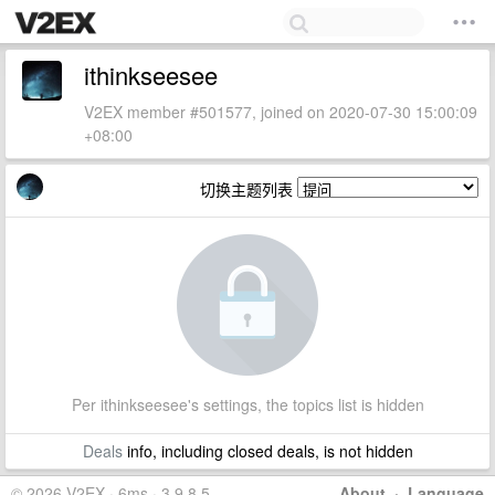
ithinkseesee
V2EX member #501577, joined on 2020-07-30 15:00:09
+08:00
切换主题列表
Per ithinkseesee's settings, the topics list is hidden
Deals
info, including closed deals, is not hidden
© 2026 V2EX · 6ms · 3.9.8.5
About
·
Language