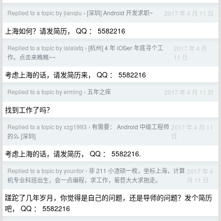
Replied to a topic by jianqiu
[深圳] Android 开发求职~
2017 年 4 月 11 日
›
上海如何？请发简历， QQ ： 5582216
Replied to a topic by lalalafq
[杭州] 4 年 iOSer 年底寻个工
2017 年 4 月
›
11 日
作。点击来瞧瞧~~
考虑上海的话，请发简历来， QQ ： 5582216
Replied to a topic by erming
五年之痒
2017 年 4 月 11 日
›
找到工作了吗？
Replied to a topic by xzg1993
有需要： Android 中级工程师
2017 年 4 月 11
›
日
的么 [深圳]
考虑上海的话，请发简历， QQ ： 5582216.
Replied to a topic by younfor
非 211 小渣硕一枚，坐标上海，计算
2017 年 4
›
月 11 日
机专业科班出生，会一点编程，求工作，菊苣大大求抱走。
蹉跎了几年岁月，你觉得是自己的问题，还是导师的问题？发个简历
吧， QQ ： 5582216