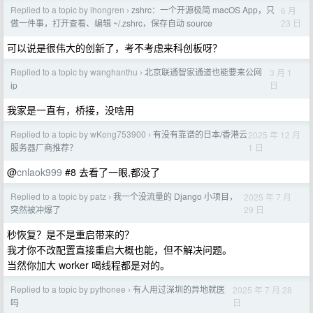
Replied to a topic by ihongren
zshrc：一个开源极简 macOS App，只
6 月
›
23 日
做一件事，打开查看、编辑 ~/.zshrc，保存自动 source
可以说是很伟大的创新了，考不考虑来科创板呀？
Replied to a topic by wanghanthu
北京联通智家通道也能要来公网
3 月 1
›
日
ip
我家是一直有，桥接，没啥用
Replied to a topic by wKong753900
有没有靠谱的日本/香港云
2025 年 12 月
›
1 日
服务器厂商推荐？
@
cnlaok999
#8 去看了一眼,都没了
Replied to a topic by patz
我一个没流量的 Django 小项目，
2025 年 7 月
›
29 日
突然被冲爆了
秒恢复？是不是重启带来的？
我才你不改配置直接重启大概也能，但不解决问题。
当然你加大 worker 喝线程都是对的。
Replied to a topic by pythonee
有人用过深圳的异地就医
2025 年 7 月 28
›
日
吗