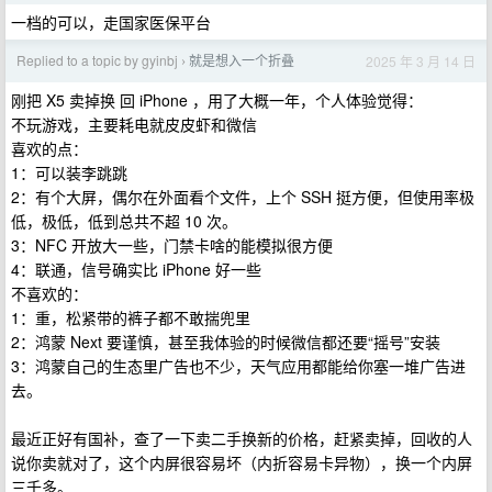
一档的可以，走国家医保平台
Replied to a topic by gyinbj
就是想入一个折叠
2025 年 3 月 14 日
›
刚把 X5 卖掉换 回 iPhone ，用了大概一年，个人体验觉得：
不玩游戏，主要耗电就皮皮虾和微信
喜欢的点：
1：可以装李跳跳
2：有个大屏，偶尔在外面看个文件，上个 SSH 挺方便，但使用率极
低，极低，低到总共不超 10 次。
3：NFC 开放大一些，门禁卡啥的能模拟很方便
4：联通，信号确实比 iPhone 好一些
不喜欢的：
1：重，松紧带的裤子都不敢揣兜里
2：鸿蒙 Next 要谨慎，甚至我体验的时候微信都还要“摇号”安装
3：鸿蒙自己的生态里广告也不少，天气应用都能给你塞一堆广告进
去。
最近正好有国补，查了一下卖二手换新的价格，赶紧卖掉，回收的人
说你卖就对了，这个内屏很容易坏（内折容易卡异物），换一个内屏
三千多。