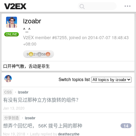
izoabr
^_^
ONLINE
V2EX member #67255, joined on 2014-07-07 18:48:43
+08:00
9
21
58
口开神气散，舌动是非生
Switch topics list
CSS
•
izoabr
有没有见过那种立方体旋转的组件？
Jan 13, 2020
分享创造
•
izoabr
想弄个回忆吧， 56K 拨号上网的那种
14
Nov 19, 2018 • Lastly replied by
deathscythe