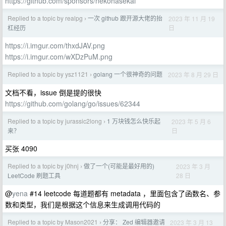
https://github.com/sponsors/nekohasekai
Replied to a topic by realpg
一次 github 跟开源大佬的抬
2023 年 11 月 19
›
日
杠经历
https://i.imgur.com/thxdJAV.png
https://i.imgur.com/wXDzPuM.png
Replied to a topic by ysz1121
golang 一个很神奇的问题
2023 年 8 月 29 日
›
文档不看，issue 倒是提的很快
https://github.com/golang/go/issues/62344
Replied to a topic by jurassic2long
1 万块钱怎么快乐起
2023 年 5 月 6
›
日
来？
买张 4090
Replied to a topic by j0hnj
做了一个(可能是最好用的)
2023 年 3 月
›
28 日
LeetCode 刷题工具
@
yena
#14 leetcode 每道题都有 metadata ，里面包含了函数名、参
数和类型，我们是根据这个信息来生成调用代码的
Replied to a topic by Mason2021
分享： Zed 编辑器邀请
2023 年 3 月 13
›