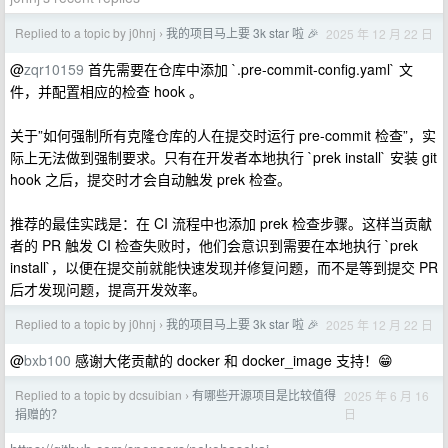
Replied to a topic by j0hnj
我的项目马上要 3k star 啦 🎉
2025 年 12 月 22 日
›
@
zqr10159
首先需要在仓库中添加 `.pre-commit-config.yaml` 文
件，并配置相应的检查 hook 。
关于”如何强制所有克隆仓库的人在提交时运行 pre-commit 检查”，实
际上无法做到强制要求。只有在开发者本地执行 `prek install` 安装 git
hook 之后，提交时才会自动触发 prek 检查。
推荐的最佳实践是：在 CI 流程中也添加 prek 检查步骤。这样当贡献
者的 PR 触发 CI 检查失败时，他们会意识到需要在本地执行 `prek
install`，以便在提交前就能快速发现并修复问题，而不是等到提交 PR
后才发现问题，提高开发效率。
Replied to a topic by j0hnj
我的项目马上要 3k star 啦 🎉
2025 年 12 月 22 日
›
@
bxb100
感谢大佬贡献的 docker 和 docker_image 支持！😁
Replied to a topic by dcsuibian
有哪些开源项目是比较值得
2025 年 6 月 16
›
日
捐赠的？