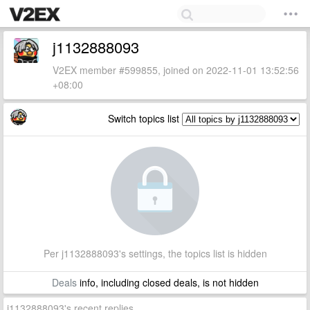
j1132888093
V2EX member #599855, joined on 2022-11-01 13:52:56
+08:00
Switch topics list
Per j1132888093's settings, the topics list is hidden
Deals
info, including closed deals, is not hidden
j1132888093's recent replies