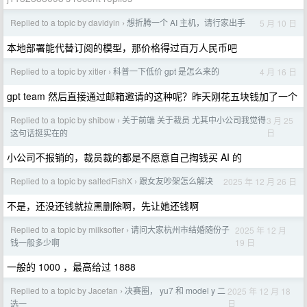
Replied to a topic by davidyin
想折腾一个 AI 主机，请行家出手
5 月 10 日
›
本地部署能代替订阅的模型，那价格得过百万人民币吧
Replied to a topic by xitler
科普一下低价 gpt 是怎么来的
4 月 16 日
›
gpt team 然后直接通过邮箱邀请的这种呢？昨天刚花五块钱加了一个
Replied to a topic by shibow
关于前端 关于裁员 尤其中小公司我觉得
3 月 25
›
日
这句话挺实在的
小公司不报销的，裁员裁的都是不愿意自己掏钱买 AI 的
Replied to a topic by saltedFishX
跟女友吵架怎么解决
2025 年 12 月 26 日
›
不是，还没还钱就拉黑删除啊，先让她还钱啊
Replied to a topic by milksofter
请问大家杭州市结婚随份子
2025 年 12 月
›
19 日
钱一般多少啊
一般的 1000 ，最高给过 1888
Replied to a topic by Jacefan
决赛圈， yu7 和 model y 二
2025 年 12 月 18
›
日
选一