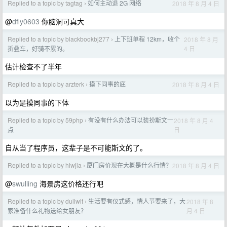
Replied to a topic by tagtag
如何主动退 2G 网络
2018 年 8 月 4 日
›
@
dfly0603
你脑洞可真大
Replied to a topic by blackbookbj277
上下班单程 12km，收个
2018 年 8 月
›
4 日
折叠车，好骑不累的。
估计检查不了半年
Replied to a topic by arzterk
摸下同事的底
2018 年 8 月 4 日
›
以为是摸同事的下体
Replied to a topic by 59php
有没有什么办法可以装扮斯文一
2018 年 8 月 4
›
日
点
自从当了程序员，这辈子是不可能斯文的了。
Replied to a topic by hlwjia
厦门房价现在大概是什么行情？
2018 年 8 月 4 日
›
@
swulling
海景房这价格还行吧
Replied to a topic by dullwit
生活要有仪式感，情人节要来了，大
2018 年 8
›
月 4 日
家准备什么礼物送给女朋友？