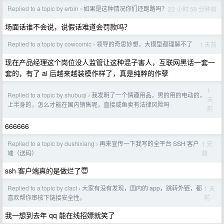
Replied to a topic by erbin
如果是这种情况你们还跑路吗？
22 小时 59 分钟前
›
场面话谁不会说，说假话难道会罚款吗？
Replied to a topic by cowcomic
领导的奇思妙想，大模型都理解不了
1 天前
›
现在产品经理这个岗位没人监管让这种混子害人，互联网黑话一套一
套的，有了 ai 后越来越装模作样了，真是纯粹的作孽
1
Replied to a topic by shubuqi
我发明了一个情趣用品，男的用的电动的，
›
天
上半身的，怎么才能在国内销售呢，直接咸鱼卖有法律风险吗
前
666666
Replied to a topic by dushixiang
再来宣传一下我写的全平台 SSH 客户
1 天
›
前
端（送码）
ssh 客户端真的是做烂了😇
Replied to a topic by clacf
大家有没有发现，国内的 app，跳转外链，都
1 天
›
前
喜欢帮你审核下链接安全性。
我一想到去年 qq 能在线招嫖就笑了