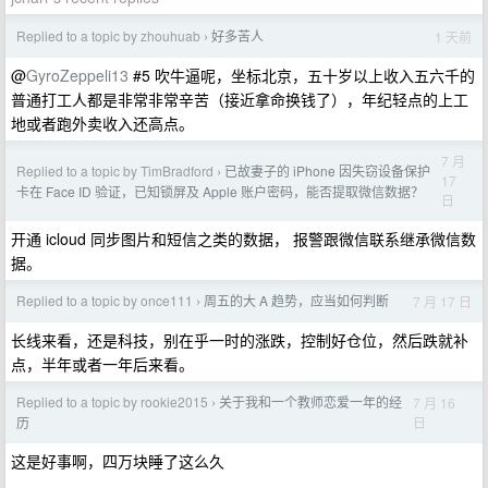
Replied to a topic by zhouhuab
好多苦人
1 天前
›
@
GyroZeppeli13
#5 吹牛逼呢，坐标北京，五十岁以上收入五六千的
普通打工人都是非常非常辛苦（接近拿命换钱了），年纪轻点的上工
地或者跑外卖收入还高点。
7 月
Replied to a topic by TimBradford
已故妻子的 iPhone 因失窃设备保护
›
17
卡在 Face ID 验证，已知锁屏及 Apple 账户密码，能否提取微信数据？
日
开通 icloud 同步图片和短信之类的数据， 报警跟微信联系继承微信数
据。
Replied to a topic by once111
周五的大 A 趋势，应当如何判断
7 月 17 日
›
长线来看，还是科技，别在乎一时的涨跌，控制好仓位，然后跌就补
点，半年或者一年后来看。
Replied to a topic by rookie2015
关于我和一个教师恋爱一年的经
7 月 16
›
日
历
这是好事啊，四万块睡了这么久