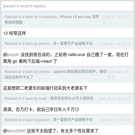
jeanim's recent replies
Replied to a topic by hookybaby
iPhone 15 pro max 突然
2024 年 10 月 27
›
日
黑屏转圈圈
12 经常这样
Replied to a topic by jeanim
求一套数字产品销售平台
2024 年 4 月 20 日
›
@
popdo
没找到很合适的，之前用 rails+vue 自己撸了一套，现在打
算用 go 重构下后端+react 了
Replied to a topic by zxbncu
appleid 换到美区购买软件，换回
2024 年 1 月
›
8 日
国区后软件不见了
这是想把二老婆生的娃强行冠名到大老婆名下
Replied to a topic by toubi
程序员如何从公司上班转型
2023 年 12 月 14 日
›
滴滴，百万打卡，祝自己早日年入千万😏
Replied to a topic by jeanim
求一套数字产品销售平台
2023 年 10 月 6 日
›
@
wzry2580
这就不太指望了，有太多个性化需求了