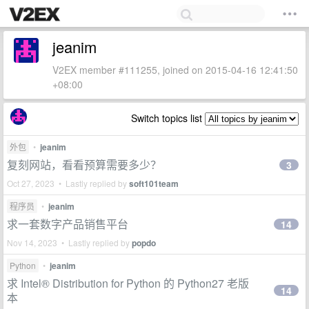
jeanim
V2EX member #111255, joined on 2015-04-16 12:41:50
+08:00
Switch topics list
外包
•
jeanim
复刻网站，看看预算需要多少？
3
Oct 27, 2023 • Lastly replied by
soft101team
程序员
•
jeanim
求一套数字产品销售平台
14
Nov 14, 2023 • Lastly replied by
popdo
Python
•
jeanim
求 Intel® Distribution for Python 的 Python27 老版
14
本