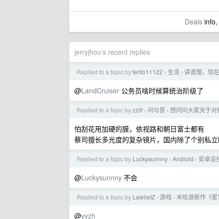
Deals
info,
jerryjhou's recent replies
Replied to a topic by
terito11122
生活
讲道理，现
›
›
@
LandCruiser
公务员啥时候算统治阶级了
Replied to a topic by
zzlit
问与答
想问问大家关于对
›
›
怕刮花用加硬的膜，依视路和朝日富士都有
蔡司擅长多光度的复杂镜片，国内除了个别私立
Replied to a topic by
Luckysunnny
Android
安卓没挂
›
›
@
Luckysunnny
不会
Replied to a topic by
LawlietZ
游戏
米哈游新作《星
›
›
@
yyzh