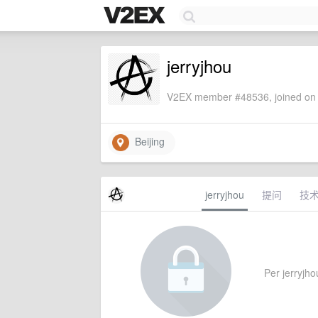
jerryjhou
V2EX member #48536, joined on 
Beijing
jerryjhou
提问
技
Per jerryjhou