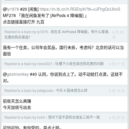
@
ly1878
#20 [闲鱼]
https://m.tb.cn/h.RGErpih?tk=cJFhgQcU0oS
MF278 「我在闲鱼发布了 [AirPods 4 降噪版] 」
点击链接直接打开 九百
Replied to a topic by ly1878
现在买 AirPods4 降噪版，有什么靠谱、
6 月 29
›
日
优惠的购买渠道？
我有一个在卖，公司年会奖品，国行未拆，考虑吗？北京的话可以当
面验
Replied to a topic by nero2021
吐槽下小孩生病住院花费的问题
6 月 17 日
›
@
gezimonkey
#40 认同，你说到点上了。动不动就打点滴，这就不
对。
Replied to a topic by pddgoods
今天 A 股体感怎么样
5 月 14 日
›
前些天怎么爽赚
今天加倍亏出去
Replied to a topic by hohh
想问下是不是和女朋友三观不一致
4 月 20 日
›
可怕可怕，有你受的，早点止损。