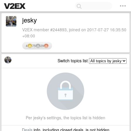
jesky
V2EX member #244893, joined on 2017-07-27 16:35:50
+08:00
4
75
29
Switch topics list
Per jesky's settings, the topics list is hidden
Deals
info, including closed deals, is not hidden