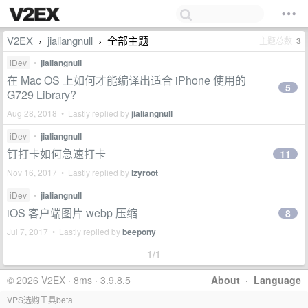
V2EX
jialiangnull
全部主题
主题总数
3
›
›
iDev
•
jialiangnull
在 Mac OS 上如何才能编译出适合 iPhone 使用的
5
G729 Library?
Aug 28, 2018 • Lastly replied by
jialiangnull
iDev
•
jialiangnull
钉打卡如何急速打卡
11
Nov 16, 2017 • Lastly replied by
lzyroot
iDev
•
jialiangnull
iOS 客户端图片 webp 压缩
8
Jul 7, 2017 • Lastly replied by
beepony
1/1
© 2026 V2EX · 8ms · 3.9.8.5
About
·
Language
VPS选购工具beta