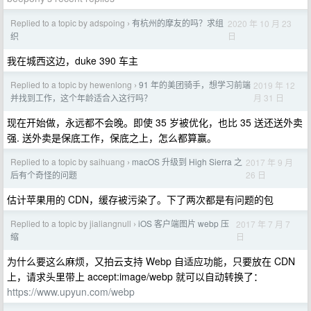
Replied to a topic by adspoing
有杭州的摩友的吗？求组
2020 年 10 月 23
›
日
织
我在城西这边，duke 390 车主
Replied to a topic by hewenlong
91 年的美团骑手，想学习前端
2019 年 12
›
月 31 日
并找到工作，这个年龄适合入这行吗？
现在开始做，永远都不会晚。即使 35 岁被优化，也比 35 送还送外卖
强. 送外卖是保底工作，保底之上，怎么都算赢。
Replied to a topic by saihuang
macOS 升级到 High Sierra 之
2017 年 9 月
›
26 日
后有个奇怪的问题
估计苹果用的 CDN，缓存被污染了。下了两次都是有问题的包
Replied to a topic by jialiangnull
iOS 客户端图片 webp 压
2017 年 7 月 7
›
日
缩
为什么要这么麻烦，又拍云支持 Webp 自适应功能，只要放在 CDN
上，请求头里带上 accept:image/webp 就可以自动转换了：
https://www.upyun.com/webp