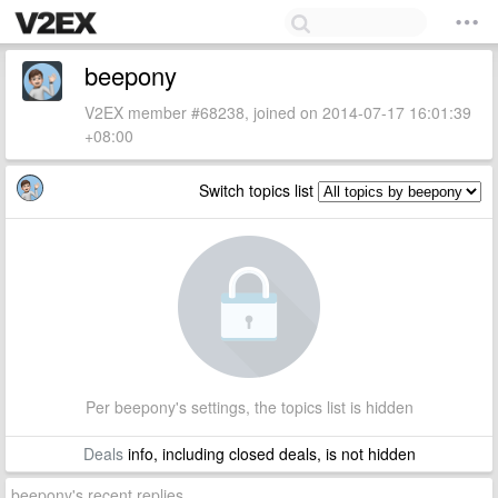
beepony
V2EX member #68238, joined on 2014-07-17 16:01:39
+08:00
Switch topics list
Per beepony's settings, the topics list is hidden
Deals
info, including closed deals, is not hidden
beepony's recent replies