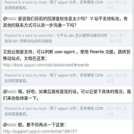
Replied to a topic by lslqtz
除了 upyun 以外，还有哪些 CDN
2017 年 1 月
›
5 日
支持回源鉴权。
@
lslqtz
是说我们目前的回源鉴权信息太少吗？ V 站不支持私信，有
其他的联系方式可以进一步沟通一下吗？
Replied to a topic by wzhndd2
七牛云 cdn 怎么做移动端访问时
2017 年 1
›
月 4 日
自动 301 到移动站点的功能哇
又拍云倒是支持，可以判断 user-agent ，使用 Rewrite 功能，跳转到
移动站点，文档在这里：
http://docs.upyun.com/cdn/advanced/#rewrite
Replied to a topic by lslqtz
除了 upyun 以外，还有哪些 CDN
2017 年 1 月
›
4 日
支持回源鉴权。
@
lslqtz
哦，好吧，如果后面有复现的话，可以记录下具体的情况，我
们来协助排查一下。
Replied to a topic by lslqtz
除了 upyun 以外，还有哪些 CDN
2017 年 1 月
›
4 日
支持回源鉴权。
@
lslqtz
额，要不你再点一下这里：
http://support.upyun.com/kchat/18915?