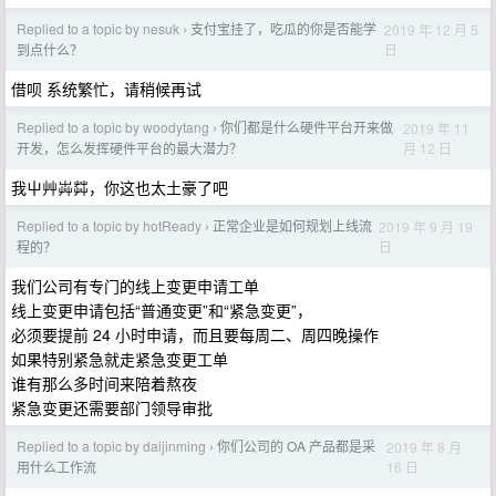
Replied to a topic by nesuk
支付宝挂了，吃瓜的你是否能学
2019 年 12 月 5
›
日
到点什么？
借呗 系统繁忙，请稍候再试
Replied to a topic by woodytang
你们都是什么硬件平台开来做
2019 年 11
›
月 12 日
开发，怎么发挥硬件平台的最大潜力？
我屮艸芔茻，你这也太土豪了吧
Replied to a topic by hotReady
正常企业是如何规划上线流
2019 年 9 月 19
›
日
程的？
我们公司有专门的线上变更申请工单
线上变更申请包括“普通变更”和“紧急变更”，
必须要提前 24 小时申请，而且要每周二、周四晚操作
如果特别紧急就走紧急变更工单
谁有那么多时间来陪着熬夜
紧急变更还需要部门领导审批
Replied to a topic by daijinming
你们公司的 OA 产品都是采
2019 年 8 月
›
16 日
用什么工作流