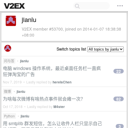
jianlu
V2EX member #53700, joined on 2014-01-07 18:38:38
+08:00
Switch topics list
问与答
•
jianlu
电脑 windows 操作系统，最近桌面任务栏一直疯
22
狂弹淘宝的广告
Nov 7, 2019 • Lastly replied by
hereIsChen
微博
•
jianlu
为啥每次微博有啥热点事件就会瘫一次？
82
Oct 17, 2018 • Lastly replied by
M4ster
Python
•
jianlu
用 smtplib 群发短信，怎么让收件人栏只显示自己
3